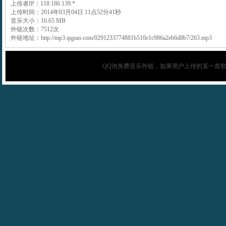
上传者IP：118.186.139.*
上传时间：2014年03月04日 11点52分41秒
音乐大小：16.65 MB
外链次数：7512次
外链地址：http://mp3.qqpao.com/0291233774881b510e1c986a2eb6d8b7/263.mp3
QQ泡
免费音乐外链，如果用户上传的某一首歌