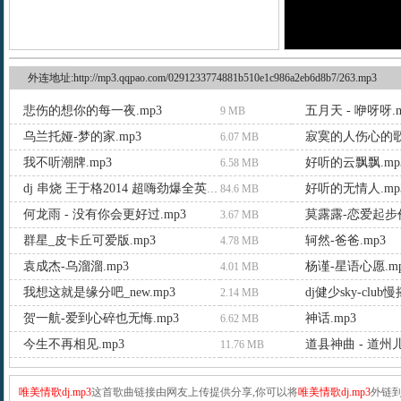
外连地址:http://mp3.qqpao.com/0291233774881b510e1c986a2eb6d8b7/263.mp3
悲伤的想你的每一夜.mp3
五月天 - 咿呀呀.m
9 MB
乌兰托娅-梦的家.mp3
寂寞的人伤心的歌.
6.07 MB
我不听潮牌.mp3
好听的云飘飘.mp
6.58 MB
好听的无情人.mp
dj 串烧 王于格2014 超嗨劲爆全英文疯狂 dj.mp3
84.6 MB
何龙雨 - 没有你会更好过.mp3
莫露露-恋爱起步价
3.67 MB
群星_皮卡丘可爱版.mp3
轲然-爸爸.mp3
4.78 MB
袁成杰-乌溜溜.mp3
杨谨-星语心愿.m
4.01 MB
我想这就是缘分吧_new.mp3
dj健少sky-club
2.14 MB
贺一航-爱到心碎也无悔.mp3
神话.mp3
6.62 MB
今生不再相见.mp3
道县神曲 - 道州儿
11.76 MB
唯美情歌dj.mp3
这首歌曲链接由网友上传提供分享,你可以将
唯美情歌dj.mp3
外链到