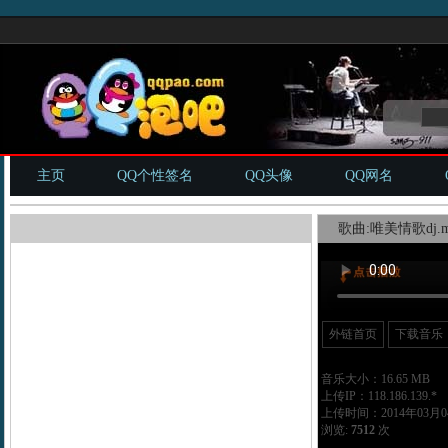
主页
QQ个性签名
QQ头像
QQ网名
歌曲:唯美情歌dj.m
外链首页
下载音乐
音乐大小：16.65 MB
上传IP：118.186.139.*
上传时间：2014年03月04
浏览:
7512
次