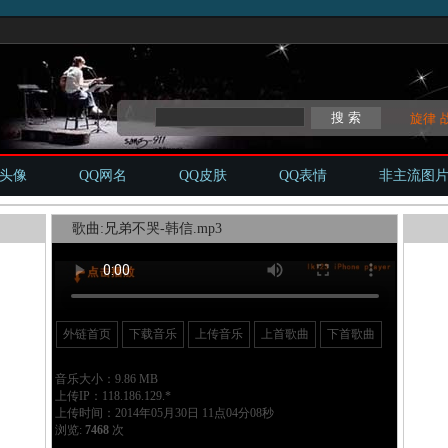
旋律
Q头像
QQ网名
QQ皮肤
QQ表情
非主流图
歌曲:兄弟不哭-韩信.mp3
外链首页
下载音乐
上传音乐
上首歌曲
下首歌曲
音乐大小：9.86 MB
上传IP：118.186.129.*
上传时间：2014年05月30日 11点04分08秒
浏览:
7468
次