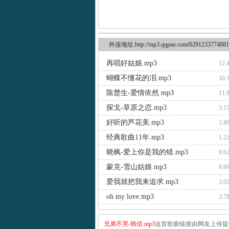
外连地址:http://mp3.qqpao.com/0291233774881
再唱好姑娘.mp3
12.
蝴蝶不懂花的泪.mp3
10.
陈楚生-爱情依然.mp3
11.
探戈-草原之恋.mp3
3.1
好听的芦花美.mp3
3.8
经典歌曲11年.mp3
1.2
晓枫-爱上你是我的错.mp3
9.6
蒙克-雪山姑娘.mp3
9.9
爱我就把我来追求.mp3
3.0
oh my love.mp3
3.7
兄弟不哭-韩信.mp3
这首歌曲链接由网友上传提