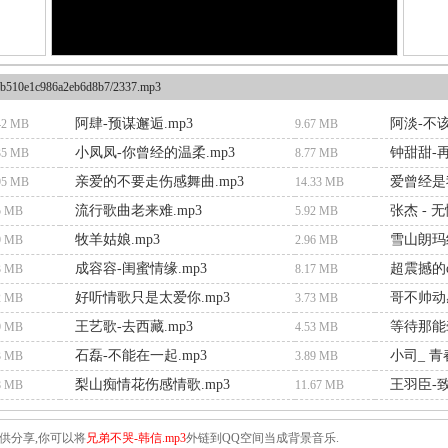
b510e1c986a2eb6d8b7/2337.mp3
阿肆-预谋邂逅.mp3
阿淡-不该
42 MB
9.67 MB
小凤凤-你曾经的温柔.mp3
钟甜甜-再
35 MB
8.77 MB
亲爱的不要走伤感舞曲.mp3
爱曾经是
95 MB
14.33 MB
流行歌曲老来难.mp3
张杰 - 
5 MB
5.92 MB
牧羊姑娘.mp3
雪山朗玛组
9 MB
2.96 MB
成容容-闺蜜情缘.mp3
超震撼的q
3 MB
8.17 MB
好听情歌只是太爱你.mp3
哥不帅动感
2 MB
3.73 MB
王艺歌-去西藏.mp3
等待那能
9 MB
4.53 MB
石磊-不能在一起.mp3
小司_ 青春
3 MB
3.89 MB
梨山痴情花伤感情歌.mp3
王羽臣-致
8 MB
11.67 MB
供分享,你可以将
兄弟不哭-韩信.mp3
外链到QQ空间当成背景音乐.