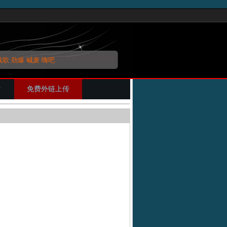
战歌
劲爆
喊麦
嗨吧
片
免费外链上传