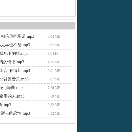
相信你的承诺.mp3
6.04 MB
见再也不见.mp3
8.97 MB
我犯下的错.mp3
3.9 MB
无情的情书.mp3
4.75 MB
合-有情郎.mp3
6.91 MB
q背景音乐.mp3
8.67 MB
dj嗨曲.mp3
7.26 MB
牵手的人.mp3
3.69 MB
.mp3
9.82 MB
逝去的恋情.mp3
3.82 MB