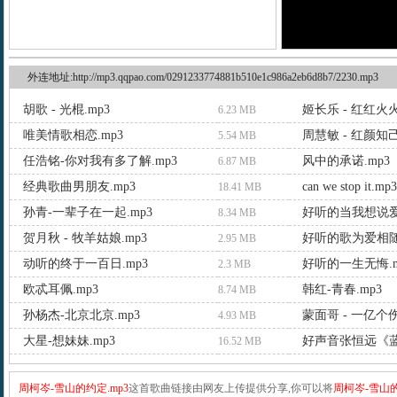
外连地址:http://mp3.qqpao.com/0291233774881b510e1c986a2eb6d8b7/2230.mp3
胡歌 - 光棍.mp3
姬长乐 - 红红火火
6.23 MB
唯美情歌相恋.mp3
周慧敏 - 红颜知己
5.54 MB
任浩铭-你对我有多了解.mp3
风中的承诺.mp3
6.87 MB
经典歌曲男朋友.mp3
can we stop it.mp3
18.41 MB
孙青-一辈子在一起.mp3
好听的当我想说爱
8.34 MB
贺月秋 - 牧羊姑娘.mp3
好听的歌为爱相随.
2.95 MB
动听的终于一百日.mp3
好听的一生无悔.m
2.3 MB
欧忒耳佩.mp3
韩红-青春.mp3
8.74 MB
孙杨杰-北京北京.mp3
蒙面哥 - 一亿个伤
4.93 MB
大星-想妹妹.mp3
好声音张恒远《蓝
16.52 MB
周柯岑-雪山的约定.mp3
这首歌曲链接由网友上传提供分享,你可以将
周柯岑-雪山的