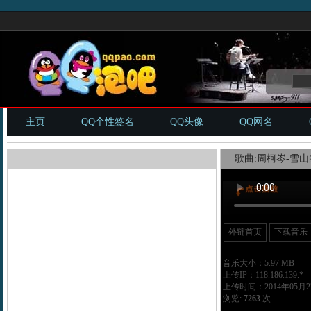
主页
QQ个性签名
QQ头像
QQ网名
歌曲:周柯岑-雪山
外链首页
下载音乐
音乐大小：5.97 MB
上传IP：118.186.139.*
上传时间：2014年05月27
浏览:
7263
次