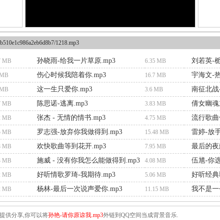
b510e1c986a2eb6d8b7/1218.mp3
孙晓雨-给我一片草原.mp3
刘若英-栀
7 MB
6.35 MB
伤心时候我陪着你.mp3
宇海文-热
 MB
16.7 MB
这一生只爱你.mp3
南征北战-
 MB
3.6 MB
陈思诺-逃离.mp3
倩女幽魂主
7 MB
3.83 MB
张杰 - 无情的情书.mp3
流行歌曲
2 MB
4.75 MB
罗志强-放弃你我做得到.mp3
雷婷-放手
5 MB
15.48 MB
欢快歌曲等到花开.mp3
最后的夜航
8 MB
7.95 MB
施威 - 没有你我怎么能做得到.mp3
伍馗-你选
3 MB
4.08 MB
好听情歌罗琦-我期待.mp3
好听经典歌
2 MB
5.06 MB
杨林-最后一次说声爱你.mp3
我不是一
2 MB
11.15 MB
提供分享,你可以将
孙艳-请你原谅我.mp3
外链到QQ空间当成背景音乐.