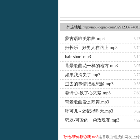
外连地址:http://mp3.qqpao.com/0291233774881
蒙古语唯美歌曲.mp3
3.4
姬长乐 - 好男人在路上.mp3
3.7
hair short.mp3
3.1
背景歌曲花一样的地方.mp3
3.0
如果我消失了.mp3
3.7
过去的事情把她想起.mp3
9.5
娄译心-铁了心夹紧.mp3
7.6
背景歌曲爱是辣舞.mp3
1.5
呼可儿 - 还记得昨天.mp3
3.6
韩磊-可爱的一朵玫瑰花.mp3
4.9
孙艳-请你原谅我.mp3
这首歌曲链接由网友上传