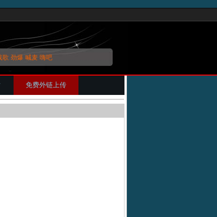
战歌
劲爆
喊麦
嗨吧
片
免费外链上传