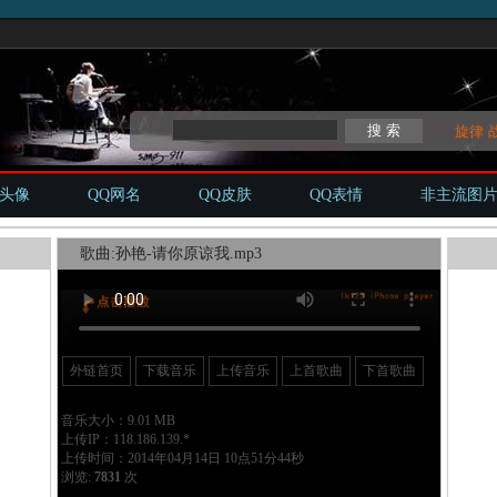
旋律
Q头像
QQ网名
QQ皮肤
QQ表情
非主流图
歌曲:孙艳-请你原谅我.mp3
外链首页
下载音乐
上传音乐
上首歌曲
下首歌曲
音乐大小：9.01 MB
上传IP：118.186.139.*
上传时间：2014年04月14日 10点51分44秒
浏览:
7831
次