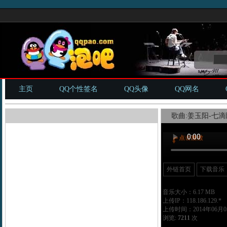
主页
QQ个性签名
QQ头像
QQ网名
歌曲:姜玉阳-七滴眼
外链首页
下载音乐
音乐大小：6.17 MB
上传IP：118.186.129.*
上传时间：2014年06月05
浏览:
7211
次