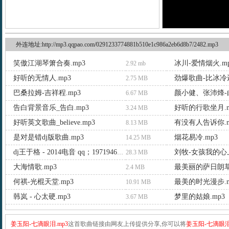
外连地址:http://mp3.qqpao.com/0291233774881b510e1c986a2eb6d8b7/2482.mp3
笑傲江湖琴箫合奏.mp3
冰川-爱情烟火.m
2.92 mb
好听的无情人.mp3
劲爆歌曲-比冰冷还
2.75 MB
巴桑拉姆-吉祥程.mp3
颜小健、张沛烽-白
6.67 MB
告白背景音乐_告白.mp3
好听的行歌坐月.m
3.24 MB
好听英文歌曲_believe.mp3
有没有人告诉你.m
8.13 MB
是对是错dj版歌曲.mp3
烟花易冷.mp3
14.25 MB
刘牧-女孩我的心上
dj王于格 - 2014电音 qq；1971946399.mp3
28.3 MB
大海情歌.mp3
最美丽的萨日朗草
2.4 MB
何祺-光棍天堂.mp3
最美的时光漫步.m
10.91 MB
韩岚 - 心太硬.mp3
梦里的姑娘.mp3
3.67 MB
姜玉阳-七滴眼泪.mp3
这首歌曲链接由网友上传提供分享,你可以将
姜玉阳-七滴眼泪.