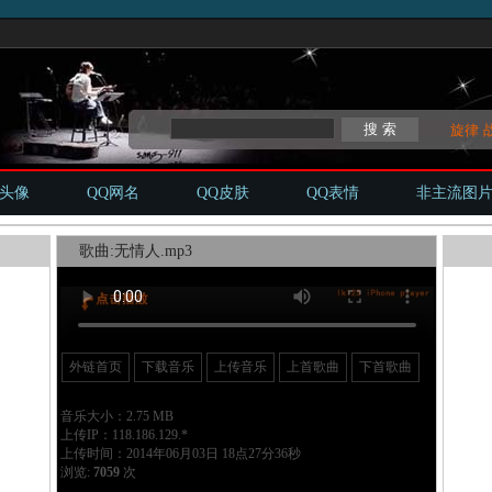
旋律
Q头像
QQ网名
QQ皮肤
QQ表情
非主流图
歌曲:无情人.mp3
外链首页
下载音乐
上传音乐
上首歌曲
下首歌曲
音乐大小：2.75 MB
上传IP：118.186.129.*
上传时间：2014年06月03日 18点27分36秒
浏览:
7059
次