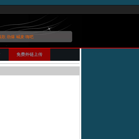
战歌
劲爆
喊麦
嗨吧
片
免费外链上传