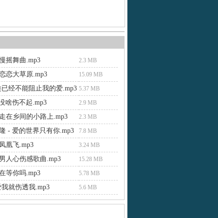
慢摇舞曲.mp3
2.3 MB
恋恋大草原.mp3
15.09 MB
类已经不能阻止我的爱.mp3
5.37 MB
 没啥伤不起.mp3
2.9 MB
走在乡间的小路上.mp3
2.3 MB
 - 爱的世界只有你.mp3
7.8 MB
凰飞.mp3
3.24 MB
男人心伤感歌曲.mp3
15.28 MB
在等你吗.mp3
5.78 MB
我就伤透我.mp3
5.6 MB