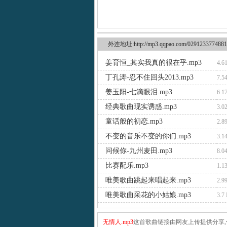
外连地址:http://mp3.qqpao.com/0291233774881
姜育恒_其实我真的很在乎.mp3
4.6
丁孔涛-忍不住回头2013.mp3
7.5
姜玉阳-七滴眼泪.mp3
6.1
经典歌曲现实诱惑.mp3
3.0
童话般的初恋.mp3
2.8
不变的音乐不变的你们.mp3
3.1
问候你-九州麦田.mp3
8.0
比赛配乐.mp3
1.1
唯美歌曲跳起来唱起来.mp3
2.9
唯美歌曲采花的小姑娘.mp3
3.7
无情人.mp3
这首歌曲链接由网友上传提供分享,