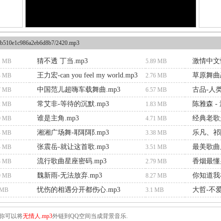
b510e1c986a2eb6d8b7/2420.mp3
猜不透 丁当.mp3
激情中文
1 MB
5.89 MB
王力宏-can you feel my world.mp3
草原舞曲
4 MB
2.76 MB
中国范儿超嗨车载舞曲.mp3
古品-人
7 MB
6.57 MB
常艾非-等待的沉默.mp3
陈雅森 -
2 MB
1.83 MB
谁是主角.mp3
经典老歌
9 MB
4.71 MB
湘湘广场舞-耶耶耶.mp3
乐凡、祁隆
4 MB
3.38 MB
张震岳-就让这首歌.mp3
最美歌曲凤
4 MB
3.51 MB
流行歌曲星座密码.mp3
香烟最懂
3 MB
2.79 MB
魏新雨-无法放弃.mp3
你知道我
9 MB
8.27 MB
忧伤的相遇分开都伤心.mp3
大哲-不爱
 MB
3.1 MB
你可以将
无情人.mp3
外链到QQ空间当成背景音乐.