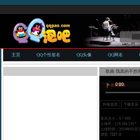
主页
QQ个性签名
QQ头像
QQ网名
歌曲:我真的不想你
外链首页
下载音乐
音乐大小：9.7 MB
上传IP：118.186.139.*
上传时间：2014年05月28
浏览:
7227
次