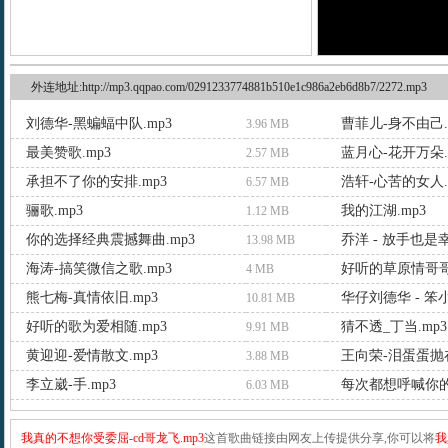
外连地址:http://mp3.qqpao.com/0291233774881b510e1c986a2eb6d8b7/2272.mp3
刘德华-黑蝙蝠中队.mp3
曹菲儿-身不由己.
3.96 MB
最美赞歌.mp3
蓝月心-花开万朵.
2.57 MB
承担不了你的安排.mp3
浩轩-心苦的女人.
6.57 MB
骊歌.mp3
我的江湖.mp3
1.12 MB
你的选择经典震撼舞曲.mp3
乔洋 - 放手也是幸
13.98 MB
海涛-搞笑微信之歌.mp3
好听的草原情哥哥.
4 MB
熊七梅-真情依旧.mp3
华仔刘德华 - 笨小
10.81 MB
好听的歌为爱相随.mp3
猜不透_丁当.mp3
9.91 MB
黄迎迎-爱情散文.mp3
3.88 MB
李立崴-手.mp3
每次都想呼喊你的
6.03 MB
我真的不想你受委屈-cd哥龙飞.mp3
这首歌曲链接由网友上传提供分享,你可以将
我