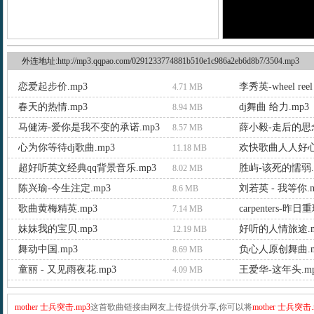
外连地址:http://mp3.qqpao.com/0291233774881b510e1c986a2eb6d8b7/3504.mp3
恋爱起步价.mp3
李秀英-wheel reel 
4.71 MB
春天的热情.mp3
dj舞曲 给力.mp3
8.94 MB
马健涛-爱你是我不变的承诺.mp3
薛小毅-走后的思念
8.57 MB
心为你等待dj歌曲.mp3
欢快歌曲人人好心
11.18 MB
超好听英文经典qq背景音乐.mp3
胜屿-该死的懦弱.
8.02 MB
陈兴瑜-今生注定.mp3
刘若英 - 我等你.m
8.6 MB
歌曲黄梅精英.mp3
carpenters-昨日
7.14 MB
妹妹我的宝贝.mp3
好听的人情旅途.m
12.19 MB
舞动中国.mp3
负心人原创舞曲.m
8.69 MB
童丽 - 又见雨夜花.mp3
王爱华-这年头.m
4.09 MB
mother 士兵突击.mp3
这首歌曲链接由网友上传提供分享,你可以将
mother 士兵突击.