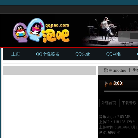
主页
QQ个性签名
QQ头像
QQ网名
歌曲:mother 士兵
外链首页
下载音乐
音乐大小：2.05 MB
上传IP：118.186.129.*
上传时间：2014年07月12
浏览:
6998
次