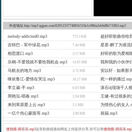
外连地址:http://mp3.qqpao.com/0291233774881b510e1c986a2eb6d8b7/1863.mp3
melody-addicited0.mp3
超好听歌曲你给我
773.3 KB
吉特巴 - 军中绿花.mp3
星君-醉了为谁流眼
7.44 MB
相思渡口.mp3
好听的歌为爱相随.
3.17 MB
乐桐-不爱我就不要给我机会.mp3
我和我的小伙伴们
14.95 MB
马航去的地方.mp3
安以轩 - 如果那
3.72 MB
咪依鲁江-爱情在哭泣.mp3
死一样的痛过.mp
18.27 MB
李立崴-手.mp3
滚石dj现场千人摇
6.03 MB
周艳泓-唱春.mp3
王健-有过很多的梦
3.54 MB
来到草原爱上云.mp3
为情伤心的女人.m
5.2 MB
一亿个伤心蒙面哥.mp3
祝福.mp3
3.99 MB
使劲摇-闵乐乐.mp3
这首歌曲链接由网友上传提供分享,你可以将
使劲摇-闵乐乐.mp