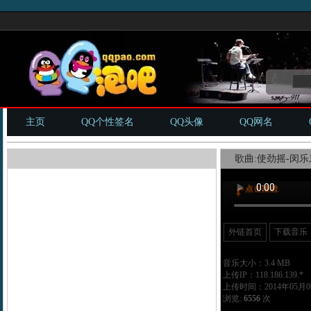
主页
QQ个性签名
QQ头像
QQ网名
歌曲:使劲摇-闵乐乐
外链首页
下载音乐
音乐大小：3.4 MB
上传IP：118.186.139.*
上传时间：2014年05月09
浏览:
6556
次