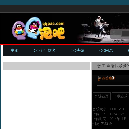
主页
QQ个性签名
QQ头像
QQ网名
歌曲:嫁给我亲爱的
外链首页
下载音乐
音乐大小：11.06 MB
上传IP：101.254.23.*
上传时间：2014年11月10
浏览:
7323
次