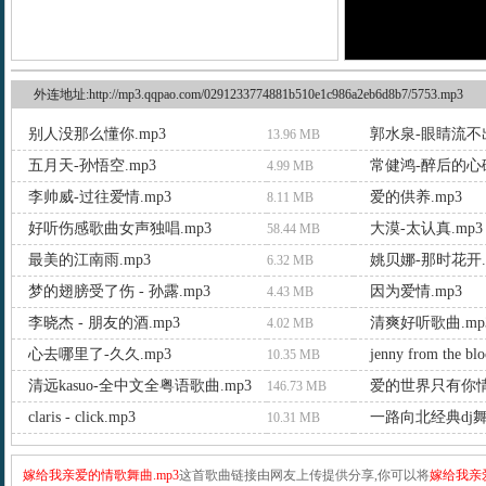
外连地址:http://mp3.qqpao.com/0291233774881b510e1c986a2eb6d8b7/5753.mp3
别人没那么懂你.mp3
郭水泉-眼睛流不出
13.96 MB
五月天-孙悟空.mp3
常健鸿-醉后的心碎
4.99 MB
李帅威-过往爱情.mp3
爱的供养.mp3
8.11 MB
好听伤感歌曲女声独唱.mp3
大漠-太认真.mp3
58.44 MB
最美的江南雨.mp3
姚贝娜-那时花开.
6.32 MB
梦的翅膀受了伤 - 孙露.mp3
因为爱情.mp3
4.43 MB
李晓杰 - 朋友的酒.mp3
清爽好听歌曲.mp
4.02 MB
心去哪里了-久久.mp3
jenny from the blo
10.35 MB
清远kasuo-全中文全粤语歌曲.mp3
爱的世界只有你情
146.73 MB
claris - click.mp3
一路向北经典dj舞
10.31 MB
嫁给我亲爱的情歌舞曲.mp3
这首歌曲链接由网友上传提供分享,你可以将
嫁给我亲爱