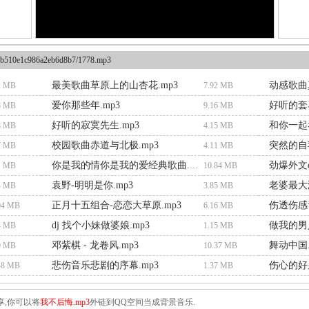
b510e1c986a2eb6d8b7/1778.mp3
最美歌曲草原上的山杏花.mp3
动感歌曲
2 MB
7.92 MB
爱你那些年.mp3
好听的套
8 MB
9.16 MB
好听的寂寞先生.mp3
和你一起
8 MB
4.15 MB
校园歌曲赤道与北极.mp3
突然的自我
7 MB
4.11 MB
劲爆外文di
1 MB
你是我的情你是我的爱经典歌曲.mp3
10.84 MB
袁野-明明是你.mp3
老婆最大
4 MB
3.85 MB
正月十五组合-恋恋大草原.mp3
伤透伤感
04 MB
6.16 MB
dj 找个小妹做婆娘.mp3
做我的男
4 MB
1.15 MB
邓紫棋 - 龙卷风.mp3
舞动中国.
9 MB
10.37 MB
悲伤音乐悲剧的序幕.mp3
伤心的好男
48 MB
1.37 MB
享,你可以将
我不后悔.mp3
外链到QQ空间当成背景音乐.