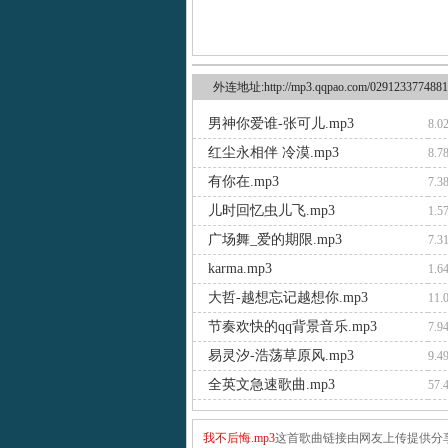
外连地址:http://mp3.qqpao.com/0291233774881
男神你爱谁-张可儿.mp3
8.0
红尘永相伴 冷漠.mp3
8.7
有你在.mp3
7.3
儿时回忆虫儿飞.mp3
1.5
广场舞_爱的期限.mp3
7.3
karma.mp3
1.6
大哲-越想忘记越想你.mp3
11.
节奏欢快的qq背景音乐.mp3
7.9
易灵汐-浩荡草原风.mp3
9.4
全英文急速歌曲.mp3
57.
我不后悔.mp3
这首歌曲链接由网友上传提供分