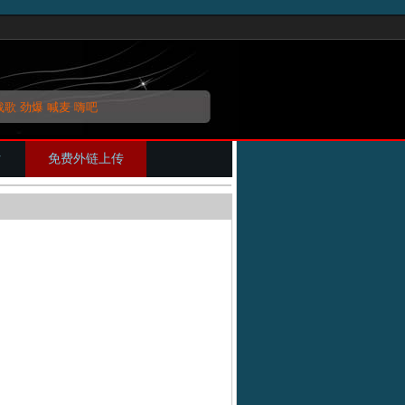
战歌
劲爆
喊麦
嗨吧
片
免费外链上传