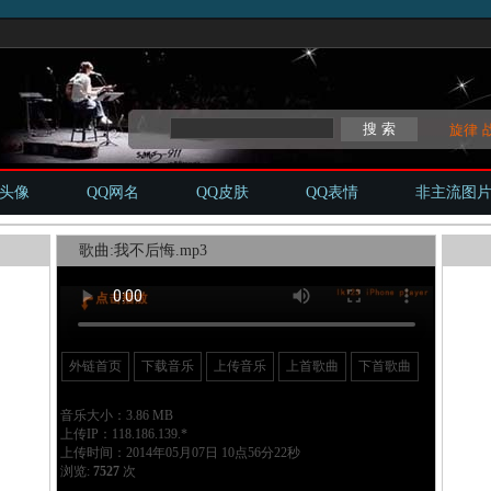
旋律
Q头像
QQ网名
QQ皮肤
QQ表情
非主流图
歌曲:我不后悔.mp3
外链首页
下载音乐
上传音乐
上首歌曲
下首歌曲
音乐大小：3.86 MB
上传IP：118.186.139.*
上传时间：2014年05月07日 10点56分22秒
浏览:
7527
次