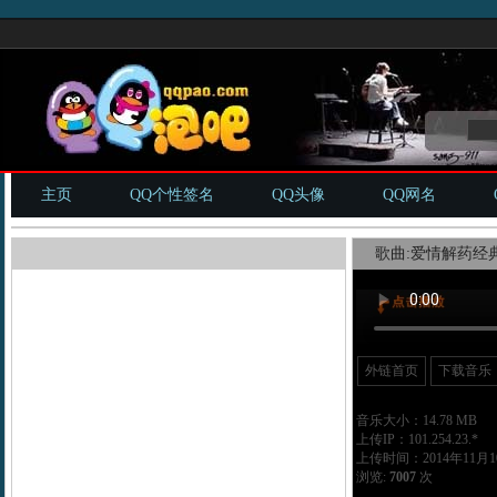
主页
QQ个性签名
QQ头像
QQ网名
歌曲:爱情解药经典
外链首页
下载音乐
音乐大小：14.78 MB
上传IP：101.254.23.*
上传时间：2014年11月10
浏览:
7007
次