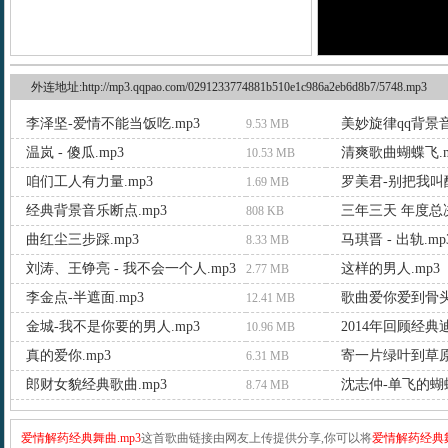
外连地址:http://mp3.qqpao.com/0291233774881b510e1c986a2eb6d8b7/5748.mp3
李泽坚-爱情不能当饭吃.mp3
美妙旋律qq背景音
9.53 MB
温岚 - 傻瓜.mp3
清爽歌曲蝴蝶飞.m
10.53 MB
咱们工人有力量.mp3
罗美君-别把我叫醒
1.69 MB
经典背景音乐断点.mp3
808 KB
曲红尘三步踩.mp3
马琪晋 - 出轨.mp
8.33 MB
刘涛、王铮亮 - 我不会一个人.mp3
这样的男人.mp3
2.77 MB
李金点-半遮面.mp3
歌曲爱你爱到骨头
12.41 MB
金城-我不是你要的男人.mp3
2014年回顾经典
10.96 MB
真的爱你.mp3
寄一片绿叶到草原.
6.31 MB
郎财女貌经典歌曲.mp3
沈志仲-单飞的蝴蝶
8.74 MB
爱情解药经典舞曲.mp3
这首歌曲链接由网友上传提供分享,你可以将
爱情解药经典舞