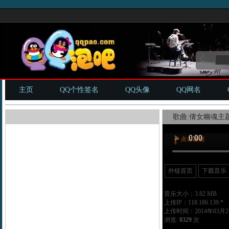
主页
QQ个性签名
QQ头像
QQ网名
歌曲:倩女幽魂主题
外链首页
下载音乐
音乐大小：3.82 MB
上传IP：118.186.139.*
上传时间：2014年03月21
浏览:
8329
次