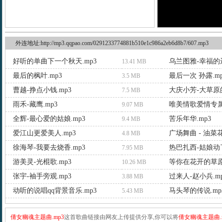
外连地址:http://mp3.qqpao.com/0291233774881b510e1c986a2eb6d8b7/607.mp3
好听的单曲下一个秋天.mp3
乌兰图雅-幸福的远
13.41 MB
最后的枫叶.mp3
最后一次 孙露.mp
3.5 MB
曹越-挣点小钱.mp3
大庆小芳-大草原的
7.5 MB
雨禾-藏鹰.mp3
唯美情歌爱情专属
9.07 MB
全辉-最心爱的姑娘.mp3
苦乐年华.mp3
9.4 MB
爱江山更爱美人.mp3
广场舞曲 - 油菜花
4.8 MB
徐海琴-我要去烧香.mp3
热巴扎西-姑娘动了
7.95 MB
游美灵-光棍歌.mp3
等你在花开的草原.
10.26 MB
张宇-袖手旁观.mp3
过来人-赵小兵.m
3.88 MB
动听的说唱qq背景音乐.mp3
马头琴的传说.mp
5.43 MB
倩女幽魂主题曲.mp3
这首歌曲链接由网友上传提供分享,你可以将
倩女幽魂主题曲.