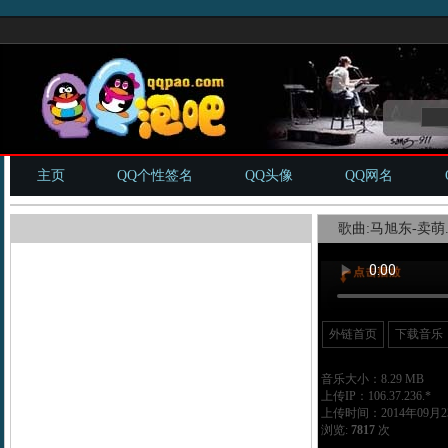
主页
QQ个性签名
QQ头像
QQ网名
歌曲:马旭东-卖萌.
外链首页
下载音乐
音乐大小：8.29 MB
上传IP：106.37.236.*
上传时间：2014年09月23
浏览:
7817
次