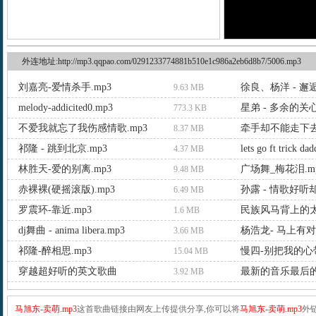
外连地址:http://mp3.qqpao.com/0291233774881b510e1c986a2eb6d8b7/5006.mp3
刘嘉亮-爱情杀手.mp3
徐良、杨洋 - 邂逅
9.63 MB
melody-addicited0.mp3
星弟 - 多余的关心
773.3 KB
不爱我就忘了我伤感情歌.mp3
牵手却不能走下去.
8.37 MB
祁隆 - 跳到北京.mp3
lets go ft trick da
4.37 MB
林胜天-爱的别离.mp3
广场舞_梅花泪.m
9.48 MB
赤裸裸(硬摇滚版).mp3
孙露 - 情歌好听却
6.49 MB
罗震环-靠近.mp3
民族风马背上的太
1.6 MB
dj舞曲 - anima libera.mp3
杨浩龙- 马上有对
3.66 MB
祁隆-醉相思.mp3
慢四-别把我的心带
15.04 MB
穿越超好听的英文歌曲
最新的音乐最后的
3.92 MB
马旭东-卖萌.mp3
这首歌曲链接由网友上传提供分享,你可以将
马旭东-卖萌.mp3
外