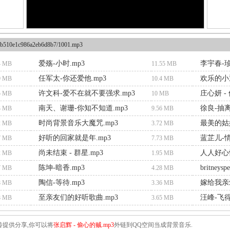
b510e1c986a2eb6d8b7/1001.mp3
爱殇-小时.mp3
李宇春-珍
4 MB
11.55 MB
任军太-你还爱他.mp3
欢乐的小逗
9 MB
10.4 MB
许文科-爱不在就不要强求.mp3
庄心妍 -
5 MB
10 MB
南天、谢珊-你知不知道.mp3
徐良-抽离
3 MB
9.56 MB
时尚背景音乐大魔咒.mp3
最美的姑娘
2 MB
3.72 MB
好听的回家就是年.mp3
蓝芷儿-情
7 MB
7.73 MB
尚未结束 - 群星.mp3
人人好心情
2 MB
1.95 MB
陈坤-暗香.mp3
britneysp
7 MB
4.28 MB
陶信-等待.mp3
嫁给我亲
8 MB
3.36 MB
至亲友们的好听歌曲.mp3
汪峰-飞得
8 MB
3.65 MB
传提供分享,你可以将
张启辉 - 偷心的贼.mp3
外链到QQ空间当成背景音乐.