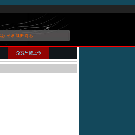
战歌
劲爆
喊麦
嗨吧
片
免费外链上传