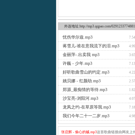
外连地址:http://mp3.qqpao.com/0291233774881
忧伤华尔兹.mp3
7.5
蒋雪儿-谁在意我流下的泪.mp3
4.9
金丽萍-.出卖我 mp3
3.6
许巍 - 少年.mp3
7.1
好听歌曲雪山的约定.mp3
4.2
姚贝娜 - 红颜劫.mp3
2.5
郑源_最痴情的等待.mp3
1.8
沙宝亮-浏阳河.mp3
4.0
龙凤之约-在草原等我.mp3
7.1
我们今年二十一二岁.mp3
4.9
张启辉 - 偷心的贼.mp3
这首歌曲链接由网友上