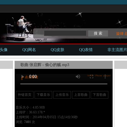
旋律
Q头像
QQ网名
QQ皮肤
QQ表情
非主流图
歌曲:张启辉 - 偷心的贼.mp3
外链首页
下载音乐
上传音乐
上首歌曲
下首歌曲
音乐大小：4.85 MB
上传IP：36.63.178.*
上传时间：2014年04月05日 15点14分36秒
浏览:
7401
次