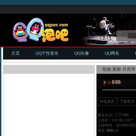
主页
QQ个性签名
QQ头像
QQ网名
歌曲:童丽-月亮湾.
外链首页
下载音乐
音乐大小：7.77 MB
上传IP：118.186.139.*
上传时间：2014年03月22
浏览:
6981
次