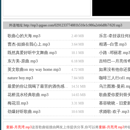
外连地址:http://mp3.qqpao.com/0291233774881b510e1c986a2eb6d8b7/620.mp3
歌曲心的大海.mp3
乐言-牵挂该往何处
2.49 MB
曹杰-姑娘在我心上.mp3
相遇--白雪.mp3
3.64 MB
既然真爱好听中文舞曲.mp3
小路 -邓丽君.mp
10.1 MB
东方美-原曲.mp3
吉特巴—月亮传奇.
6.18 MB
英文歌曲on my way home.mp3
如果没有他你还爱
4.72 MB
nature boy.mp3
咖啡三人行cd1.m
7.84 MB
乌兰图雅-曼莉.m
最爱的你让我喝了最苦的酒伤感舞曲.mp3
14.51 MB
花桥流水经典歌曲.mp3
歌曲爱你爱到骨头
14.65 MB
梅花泪.mp3
慕容晓晓 - 旧爱新
3.31 MB
劲爆好听歌曲.mp3
求婚歌-欢子.mp3
10.6 MB
童丽-月亮湾.mp3
这首歌曲链接由网友上传提供分享,你可以将
童丽-月亮湾.mp3
外