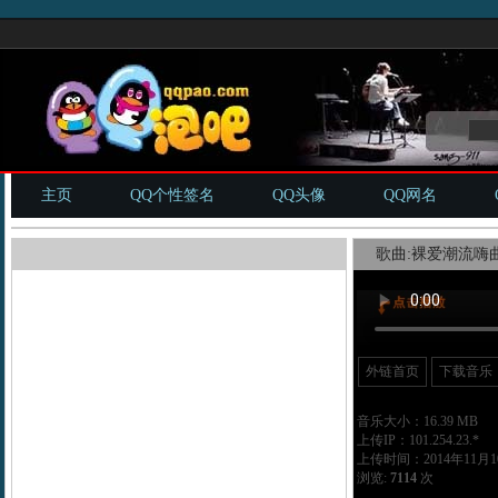
主页
QQ个性签名
QQ头像
QQ网名
歌曲:裸爱潮流嗨曲
外链首页
下载音乐
音乐大小：16.39 MB
上传IP：101.254.23.*
上传时间：2014年11月10
浏览:
7114
次