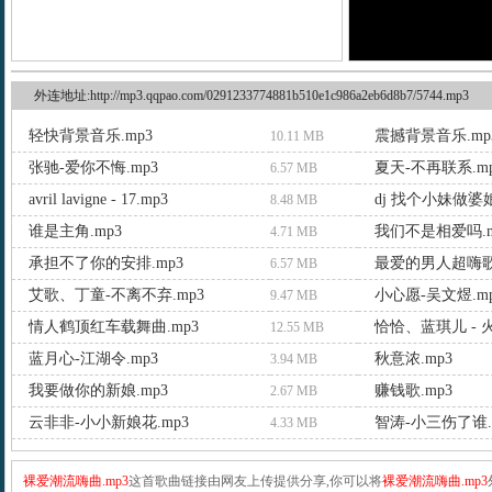
外连地址:http://mp3.qqpao.com/0291233774881b510e1c986a2eb6d8b7/5744.mp3
轻快背景音乐.mp3
震撼背景音乐.mp
10.11 MB
张驰-爱你不悔.mp3
夏天-不再联系.m
6.57 MB
avril lavigne - 17.mp3
dj 找个小妹做婆娘
8.48 MB
谁是主角.mp3
我们不是相爱吗.m
4.71 MB
承担不了你的安排.mp3
最爱的男人超嗨歌
6.57 MB
艾歌、丁童-不离不弃.mp3
小心愿-吴文煜.m
9.47 MB
情人鹤顶红车载舞曲.mp3
恰恰、蓝琪儿 - 
12.55 MB
蓝月心-江湖令.mp3
秋意浓.mp3
3.94 MB
我要做你的新娘.mp3
赚钱歌.mp3
2.67 MB
云非非-小小新娘花.mp3
智涛-小三伤了谁.
4.33 MB
裸爱潮流嗨曲.mp3
这首歌曲链接由网友上传提供分享,你可以将
裸爱潮流嗨曲.mp3