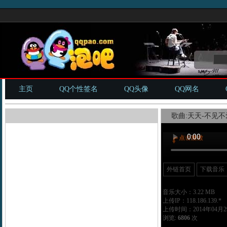
主页
QQ个性签名
QQ头像
QQ网名
歌曲:天天-不见不爱
外链首页
下载音乐
音乐大小：3.22 MB
上传IP：118.186.139.*
上传时间：2014年04月29
浏览:
6806
次