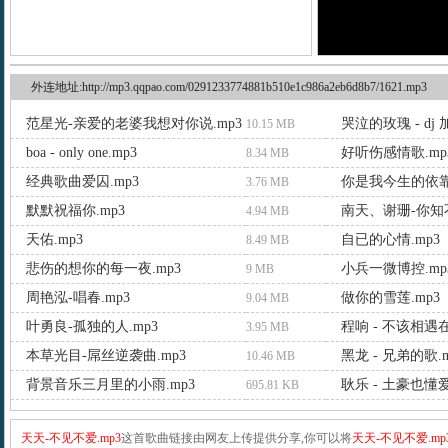
外连地址:http://mp3.qqpao.com/0291233774881b510e1c986a2eb6d8b7/1621.mp3
范星光-亲爱的老婆我想对你说.mp3
哭泣的玫瑰 - dj 
10.15 MB
boa - only one.mp3
好听伤感情歌.mp
8.34 MB
经典歌曲爱囚.mp3
你是我今生的依靠.
3.76 MB
默默祝福你.mp3
南天、谢珊-你知不
4.94 MB
天佑.mp3
自已的心情.mp3
8.49 MB
悲伤的想你的每一夜.mp3
小兵一微博控.mp
9 MB
周艳泓-唱春.mp3
做你的雪莲.mp3
9.04 MB
叶勇良-孤独的人.mp3
程响 - 不该相遇在
3.95 MB
本草光目-屌丝逆袭曲.mp3
黑龙 - 兄弟的歌.m
10.46 MB
背景音乐三月里的小雨.mp3
耿乐 - 土豪也懂爱
695.81 KB
天天-不见不爱.mp3
这首歌曲链接由网友上传提供分享,你可以将
天天-不见不爱.mp