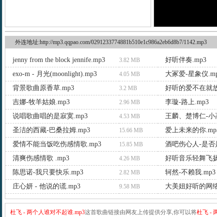
外连地址:http://mp3.qqpao.com/0291233774881b510e1c986a2eb6d8b7/1142.mp3
jenny from the block jennife.mp3
好听伴奏.mp3
3.82 MB
exo-m - 月光(moonlight).mp3
大冢爱-星象仪.m
4.05 MB
背景歌曲原香草.mp3
好听的爱不在就放
3.2 MB
吉娜-牧羊姑娘.mp3
李璇-路上.mp3
2.96 MB
说唱歌曲唱的是寂寞.mp3
王麟、楚博仁-小高
4.53 MB
圣洁的西藏-巴桑拉姆.mp3
爱上未来的你.mp
15.66 MB
爱情不能当饭吃伤感情歌.mp3
酒吧伤心人-是否是
15.85 MB
清爽伤感情歌 .mp3
好听音乐轻舞飞扬.
4.26 MB
陈思诺-我只要快乐.mp3
轲然-不赖我.mp3
2.82 MB
庄心妍 - 他说的谎.mp3
大美妞好听的网络
9.58 MB
杜飞 - 两个人谁对不起谁.mp3
这首歌曲链接由网友上传提供分享,你可以将
杜飞 -