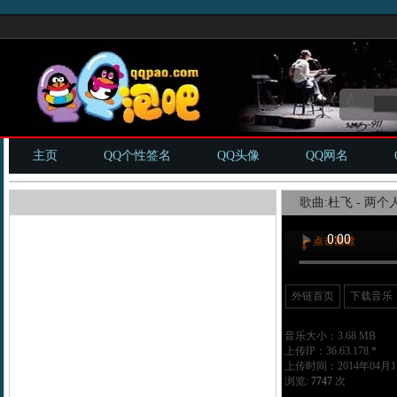
主页
QQ个性签名
QQ头像
QQ网名
歌曲:杜飞 - 两个
外链首页
下载音乐
音乐大小：3.68 MB
上传IP：36.63.178.*
上传时间：2014年04月11
浏览:
7747
次