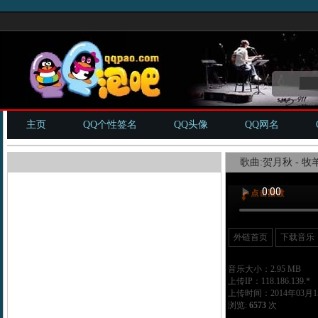
主页
QQ个性签名
QQ头像
QQ网名
歌曲:贺月秋 - 牧
外链首页
下载音乐
音乐大小：2.95 MB
上传IP：118.186.139.*
上传时间：2014年03月15
浏览:
6573
次