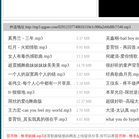
外连地址:http://mp3.qqpao.com/0291233774881b510e1c986a2eb6d8b7/546.mp3
奚秀兰 - 三年.mp3
吴鑫桐-bad boy.m
3.37 MB
红月 - 火焰情歌.mp3
姜育恒 - 再回首.m
9.91 MB
女人有毒伤感歌曲.mp3
何建清-爱你情歌.
13.3 MB
超震撼舞曲妹妹妹妹美美美.mp3
很好听的童声背景
14.78 MB
一个人的寂寞两个人的错.mp3
经典歌曲月亮.mp
3.87 MB
王佳东 - 疼不做声
崔伟立-每个人心中都有一片草原.mp3
5.18 MB
ft-狠狠地.mp3
本草光目-屌丝逆袭
1.91 MB
屌丝的爱dj舞曲版
超级好听~高端大
12.37 MB
王力宏-can you feel my world.mp3
大漠-太认真.mp3
2.76 MB
姜育恒_其实我真的很在乎.mp3
what you do hype
4.61 MB
贺月秋 - 牧羊姑娘.mp3
这首歌曲链接由网友上传提供分享,你可以将
贺月秋 - 牧羊姑