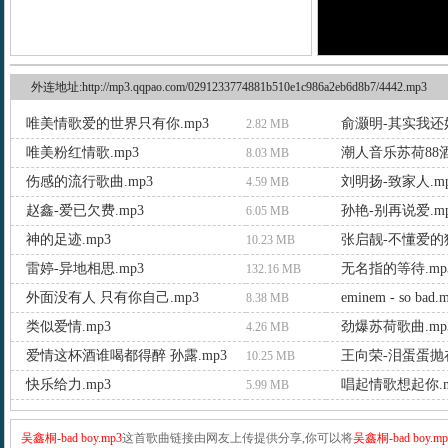
外连地址:http://mp3.qqpao.com/0291233774881b510e1c986a2eb6d8b7/4442.mp3
唯美情歌爱的世界只有你.mp3
俞灏明-其实我还好
2.82 MB
唯美粉红情歌.mp3
潮人音乐苏荷88酒
8.03 MB
伤感的流行歌曲.mp3
刘明扬-致家人.m
4.59 MB
赵鑫-爱已欠费.mp3
孙艳-别再说爱.m
6.05 MB
神的足迹.mp3
张启靓-不懂爱的猪
10.23 MB
雷婷-异地相思.mp3
无名指的等待.mp
132.16 MB
外面没有人 只有你自己.mp3
eminem - so bad.
8.38 MB
类似爱情.mp3
劲爆苏荷歌曲.mp
4.26 MB
爱情这杯酒谁喝都得醉 孙露.mp3
10.25 MB
快乐给力.mp3
唱起情歌想起你.m
5.99 MB
吴鑫桐-bad boy.mp3
这首歌曲链接由网友上传提供分享,你可以将
吴鑫桐-bad boy.mp