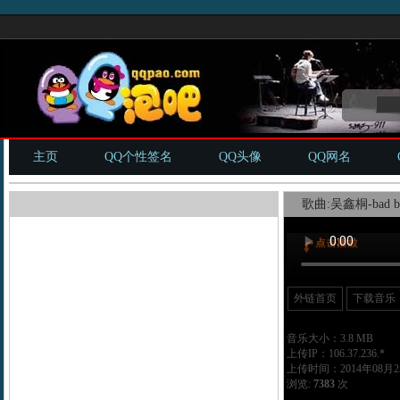
主页
QQ个性签名
QQ头像
QQ网名
歌曲:吴鑫桐-bad bo
外链首页
下载音乐
音乐大小：3.8 MB
上传IP：106.37.236.*
上传时间：2014年08月25
浏览:
7383
次