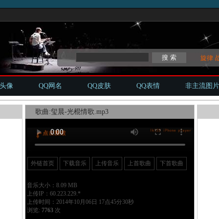
旋律
Q头像
QQ网名
QQ皮肤
QQ表情
非主流图
歌曲:玺晨-光棍情歌.mp3
外链首页
下载音乐
上传音乐
上首歌曲
下首歌曲
音乐大小：8.09 MB
上传IP：60.223.229.*
上传时间：2014年10月06日 17点45分30秒
浏览:
7763
次