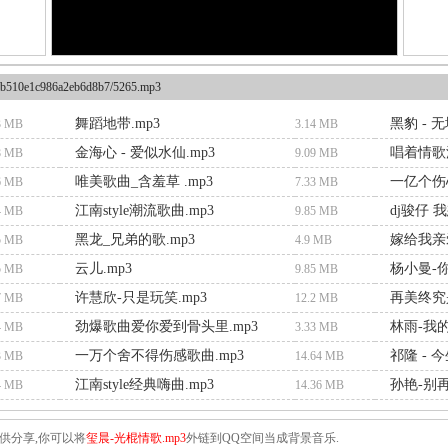
b510e1c986a2eb6d8b7/5265.mp3
舞蹈地带.mp3
黑豹 - 无
3 MB
3.14 MB
金海心 - 爱似水仙.mp3
唱着情歌流
8 MB
9.09 MB
唯美歌曲_含羞草 .mp3
一亿个伤心
6 MB
7.33 MB
江南style潮流歌曲.mp3
dj骏仔 
4 MB
9.85 MB
黑龙_兄弟的歌.mp3
嫁给我亲
5 MB
4.9 MB
云儿.mp3
杨小曼-
5 MB
9.85 MB
许慧欣-只是玩笑.mp3
再美终究是
7 MB
12.2 MB
劲爆歌曲爱你爱到骨头里.mp3
林雨-我的
4 MB
3.33 MB
一万个舍不得伤感歌曲.mp3
祁隆 - 
3 MB
14.64 MB
江南style经典嗨曲.mp3
孙艳-别再
4 MB
14.36 MB
供分享,你可以将
玺晨-光棍情歌.mp3
外链到QQ空间当成背景音乐.