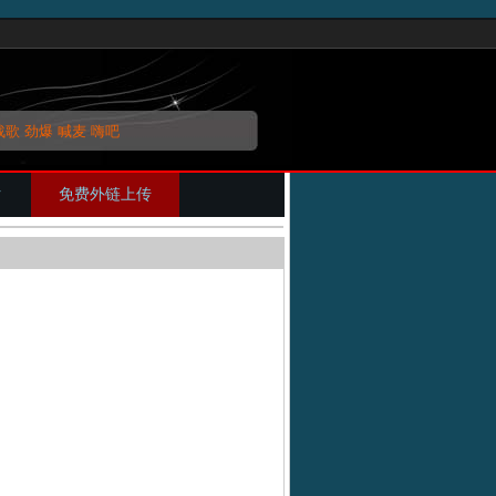
战歌
劲爆
喊麦
嗨吧
片
免费外链上传