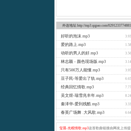
外连地址:http://mp3.qqpao.com/0291233774881
好听的泡沫.mp3
3.9
爱的路上.mp3
1.5
动听的男人的好.mp3
3.5
林志颖 - 颜色现场版.mp3
3.1
只有500万人能懂.mp3
3.9
豆子民-等爱出了轨.mp3
6.6
经典回忆情歌.mp3
7.7
吴文煜-瑞雪兆丰年.mp3
8.2
秦泽华-爱到残酷.mp3
3.3
春英广场舞 .大风歌.mp3
6.6
玺晨-光棍情歌.mp3
这首歌曲链接由网友上传提