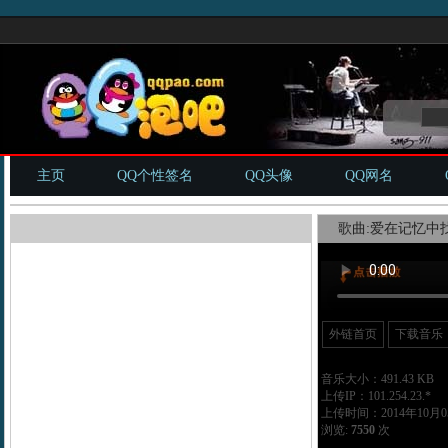
主页
QQ个性签名
QQ头像
QQ网名
歌曲:爱在记忆中找
外链首页
下载音乐
音乐大小：491.43 KB
上传IP：101.254.23.*
上传时间：2014年10月05
浏览:
7550
次