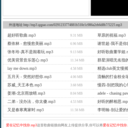
外连地址:http://mp3.qqpao.com/0291233774881b510e1c986a2eb6d8b7/5225.mp3
超好听歌曲.mp3
草原的祝福.mp3
9.31 MB
蔡依林 - 愈慢愈美丽.mp3
谢世超-我不是你的
6.96 MB
张冬玲-真不是闹着玩.mp3
好听歌曲董学姐.m
9.13 MB
优美背景音乐莲心.mp3
群星演唱无名指的
11.34 MB
lay me down.mp3
精选club英文慢摇
4.58 MB
五月天 - 突然好想你.mp3
流畅的打金枝全场.
4.06 MB
苏威_天王本色.mp3
慢四-别把我的心带
3.68 MB
姜潮-北京雨放晴.mp3
adele - chasing p
8.04 MB
二弟 - 没办法，你太傻.mp3
好听的醉相思.mp
4.53 MB
又是春寒离家时.mp3
李明翰-别让爱的
11.58 MB
爱在记忆中找你.mp3
这首歌曲链接由网友上传提供分享,你可以将
爱在记忆中找你.