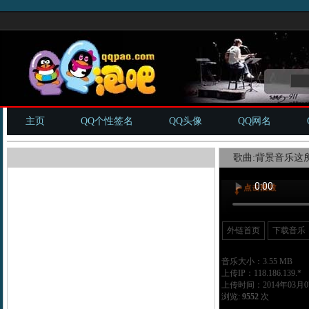
主页
QQ个性签名
QQ头像
QQ网名
歌曲:背景音乐这所
外链首页
下载音乐
音乐大小：3.55 MB
上传IP：118.186.139.*
上传时间：2014年03月07
浏览:
9552
次