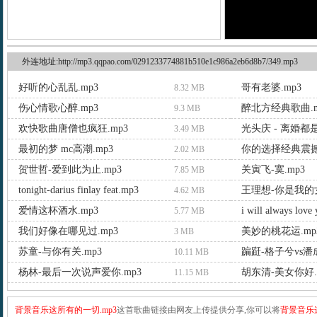
外连地址:http://mp3.qqpao.com/0291233774881b510e1c986a2eb6d8b7/349.mp3
好听的心乱乱.mp3
哥有老婆.mp3
8.32 MB
伤心情歌心醉.mp3
醉北方经典歌曲.m
9.3 MB
欢快歌曲唐僧也疯狂.mp3
光头庆 - 离婚都
3.49 MB
最初的梦 mc高潮.mp3
你的选择经典震撼
2.02 MB
贺世哲-爱到此为止.mp3
关寅飞-寞.mp3
7.85 MB
tonight-darius finlay feat.mp3
王理想-你是我的女
4.62 MB
爱情这杯酒水.mp3
i will always love
5.77 MB
我们好像在哪见过.mp3
美妙的桃花运.mp
3 MB
苏童-与你有关.mp3
蹁跹-格子兮vs潘成
10.11 MB
杨林-最后一次说声爱你.mp3
胡东清-美女你好.
11.15 MB
背景音乐这所有的一切.mp3
这首歌曲链接由网友上传提供分享,你可以将
背景音乐这