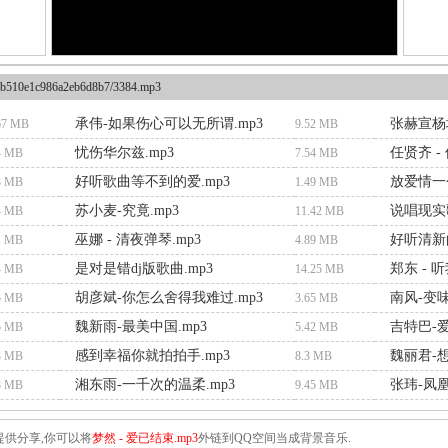
b510e1c986a2eb6d8b7/3384.mp3
承伟-如果伤心可以无所谓.mp3
张赫宣杨
67 MB
9.52 MB
忧伤华尔兹.mp3
任贤齐 -
4 MB
7.54 MB
好听歌曲等不到的爱.mp3
放爱情一个
3 MB
1.49 MB
苏小麦-究竟.mp3
说唱现实
4 MB
11.42 MB
巫娜 - 清夜弹琴.mp3
好听清新
1 MB
4.89 MB
是对是错dj版歌曲.mp3
郑东 - 
4 MB
14.25 MB
胡彦斌-你怎么舍得我难过.mp3
南风-变味
5 MB
3.65 MB
魏新雨-最美中国.mp3
吉特巴-爱
5 MB
5.42 MB
感到幸福你就拍拍手.mp3
魏丽君-想
3 MB
8.3 MB
湘东雨-一千次的温柔.mp3
张玮-凤凰
8 MB
9.45 MB
供分享,你可以将
梦然 - 爱已结束.mp3
外链到QQ空间当成背景音乐.