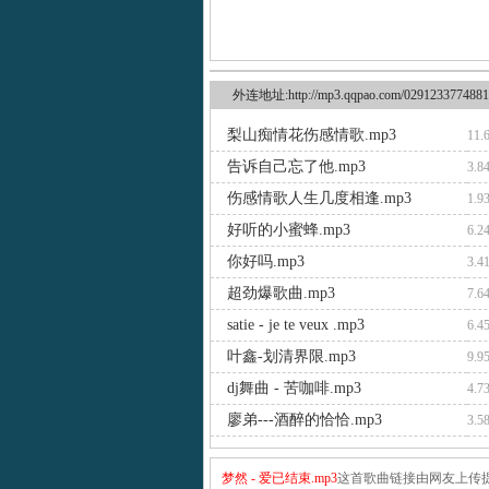
外连地址:http://mp3.qqpao.com/0291233774881
梨山痴情花伤感情歌.mp3
11.
告诉自己忘了他.mp3
3.8
伤感情歌人生几度相逢.mp3
1.9
好听的小蜜蜂.mp3
6.2
你好吗.mp3
3.4
超劲爆歌曲.mp3
7.6
satie - je te veux .mp3
6.4
叶鑫-划清界限.mp3
9.9
dj舞曲 - 苦咖啡.mp3
4.7
廖弟---酒醉的恰恰.mp3
3.5
梦然 - 爱已结束.mp3
这首歌曲链接由网友上传提