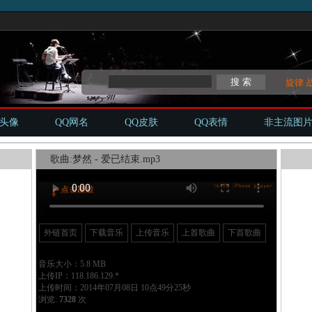
旋律
Q头像
QQ网名
QQ皮肤
QQ表情
非主流图
歌曲:梦然 - 爱已结束.mp3
外链首页
下载音乐
上传音乐
上首歌曲
下首歌曲
音乐大小：5.8 MB
上传IP：118.186.129.*
上传时间：2014年07月08日 10点49分25秒
浏览:
7328
次