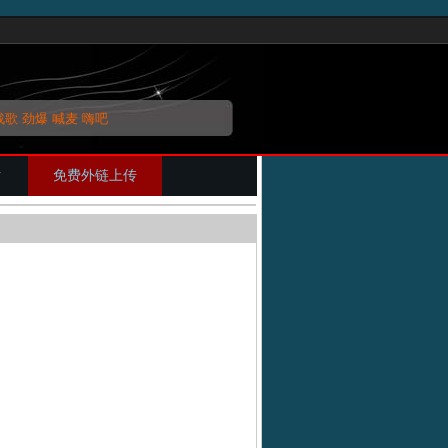
战歌
劲爆
喊麦
嗨吧
片
免费外链上传