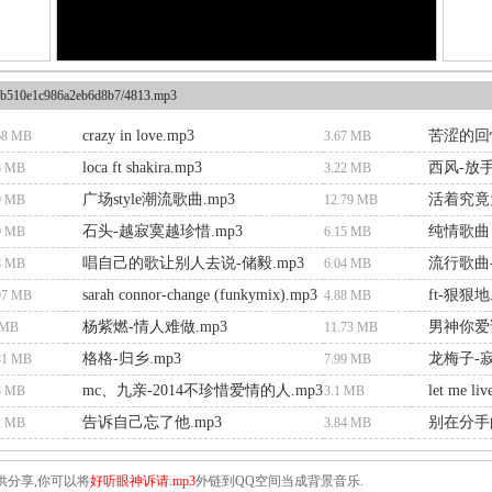
b510e1c986a2eb6d8b7/4813.mp3
crazy in love.mp3
苦涩的回忆
68 MB
3.67 MB
loca ft shakira.mp3
西风-放手
8 MB
3.22 MB
广场style潮流歌曲.mp3
活着究竟
9 MB
12.79 MB
石头-越寂寞越珍惜.mp3
纯情歌曲 
9 MB
6.15 MB
唱自己的歌让别人去说-储毅.mp3
流行歌曲-
8 MB
6.04 MB
sarah connor-change (funkymix).mp3
ft-狠狠地
07 MB
4.88 MB
杨紫燃-情人难做.mp3
男神你爱谁
 MB
11.73 MB
格格-归乡.mp3
龙梅子-
81 MB
7.99 MB
mc、九亲-2014不珍惜爱情的人.mp3
let me liv
8 MB
3.1 MB
告诉自己忘了他.mp3
别在分手
2 MB
3.84 MB
供分享,你可以将
好听眼神诉请.mp3
外链到QQ空间当成背景音乐.