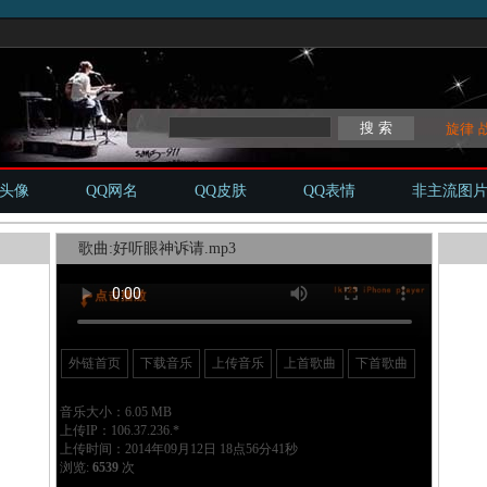
旋律
Q头像
QQ网名
QQ皮肤
QQ表情
非主流图
歌曲:好听眼神诉请.mp3
外链首页
下载音乐
上传音乐
上首歌曲
下首歌曲
音乐大小：6.05 MB
上传IP：106.37.236.*
上传时间：2014年09月12日 18点56分41秒
浏览:
6539
次