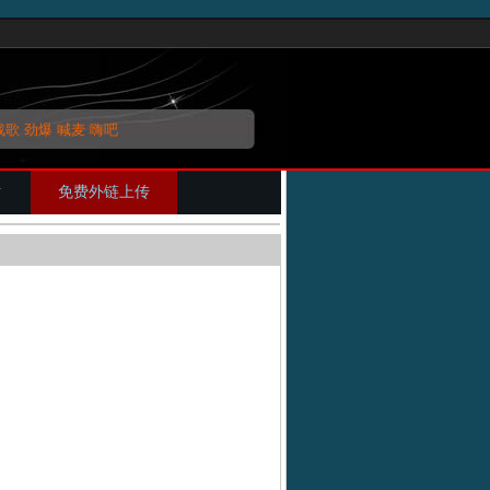
战歌
劲爆
喊麦
嗨吧
片
免费外链上传