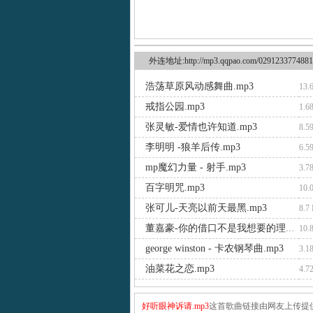
外连地址:http://mp3.qqpao.com/0291233774881
浩荡草原风动感舞曲.mp3
13.
戒指公园.mp3
1.6
张灵敏-爱情也许知道.mp3
8.5
李明明 -狼羊后传.mp3
6.5
mp魔幻力量 - 射手.mp3
3.7
百字明咒.mp3
10.
张可儿-天亮以前天最黑.mp3
8.7
董嘉豪-你的借口不是我想要的理由.mp3
10.
george winston - 卡农钢琴曲.mp3
3.1
油菜花之恋.mp3
4.7
好听眼神诉请.mp3
这首歌曲链接由网友上传提