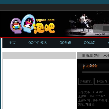
主页
QQ个性签名
QQ头像
QQ网名
歌曲:郑智化 - 水手
外链首页
下载音乐
音乐大小：4.84 MB
上传IP：106.37.236.*
上传时间：2014年09月10
浏览:
7881
次