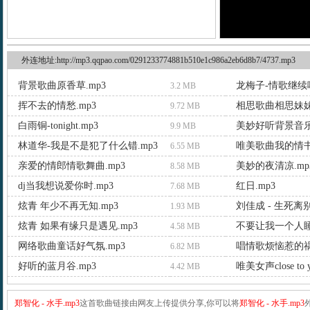
外连地址:http://mp3.qqpao.com/0291233774881b510e1c986a2eb6d8b7/4737.mp3
背景歌曲原香草.mp3
龙梅子-情歌继续唱
3.2 MB
挥不去的情愁.mp3
相思歌曲相思妹妹.
9.72 MB
白雨铜-tonight.mp3
美妙好听背景音乐.
9.9 MB
林道华-我是不是犯了什么错.mp3
唯美歌曲我的情书.
6.55 MB
亲爱的情郎情歌舞曲.mp3
美妙的夜清凉.mp
8.58 MB
dj当我想说爱你时.mp3
红日.mp3
7.68 MB
炫青 年少不再无知.mp3
刘佳成 - 生死离别
1.93 MB
炫青 如果有缘只是遇见.mp3
不要让我一个人睡.
4.58 MB
网络歌曲童话好气氛.mp3
唱情歌烦恼惹的祸.
6.82 MB
好听的蓝月谷.mp3
唯美女声close to 
4.42 MB
郑智化 - 水手.mp3
这首歌曲链接由网友上传提供分享,你可以将
郑智化 - 水手.mp3