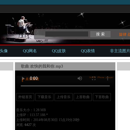
旋律
Q头像
QQ网名
QQ皮肤
QQ表情
非主流图
歌曲:欢快的我和你.mp3
外链首页
下载音乐
上传音乐
上首歌曲
下首歌曲
音乐大小：1.28 MB
上传IP：113.57.188.*
上传时间：2014年08月30日 15点19分28秒
浏览:
6427
次