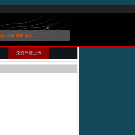
战歌
劲爆
喊麦
嗨吧
片
免费外链上传