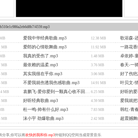
b510e1c986a2eb6d8b7/4559.mp3
爱我中华经典歌曲.mp3
歌浴森-还
 MB
12.38 MB
爱郎的心情歌舞曲.mp3
一路花香
1 MB
11.92 MB
我真的受伤了.mp3
卓依婷-童
 MB
1.48 MB
最依赖的温柔.mp3
春天-一骑
7 MB
3.76 MB
其实我很在乎你.mp3
好了伤疤忘
8 MB
3.06 MB
不爱我就伤透我伤感歌曲.mp3
叶贝文-情
8 MB
14.91 MB
好听的爱
.4 MB
袁鹏飞-爱你爱到一颗真心收不回.mp3
6.25 MB
好听经典歌曲.mp3
爱我就把
4 MB
4.59 MB
杜一鸣-帅有什么好.mp3
韩红-青春
 MB
7.83 MB
沫小宇 劲爆歌曲.mp3
超震撼舞
8 MB
2.42 MB
供分享,你可以将
欢快的我和你.mp3
外链到QQ空间当成背景音乐.