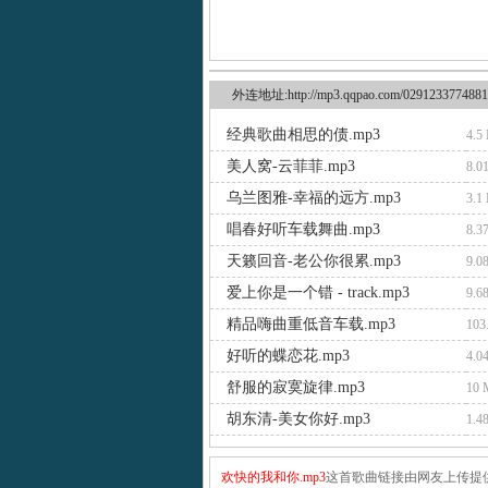
外连地址:http://mp3.qqpao.com/0291233774881
经典歌曲相思的债.mp3
4.5
美人窝-云菲菲.mp3
8.0
乌兰图雅-幸福的远方.mp3
3.1
唱春好听车载舞曲.mp3
8.3
天籁回音-老公你很累.mp3
9.0
爱上你是一个错 - track.mp3
9.6
精品嗨曲重低音车载.mp3
103
好听的蝶恋花.mp3
4.0
舒服的寂寞旋律.mp3
10
胡东清-美女你好.mp3
1.4
欢快的我和你.mp3
这首歌曲链接由网友上传提