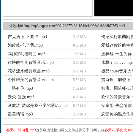
外连地址:http://mp3.qqpao.com/0291233774881b510e1c986a2eb6d8b7/763.mp3
吉克隽逸-不要怕.mp3
伤感流行歌曲问爱.
3.43 MB
姚纹岐-忘了我.mp3
爱我这你给的幸福
9.63 MB
高帅富动感嗨曲.mp3
王梓旭-一生为你.
15.6 MB
欢快的空间背景音乐.mp3
朱桦-i believe.mp
5.79 MB
花桥流水经典歌曲.mp3
极品house音乐大碟
5.78 MB
个性唯美的背景音乐.mp3
5.56 MB
一路有你.mp3
韩庚、周笔畅-云图
1.02 MB
云朵-倔强.mp3
欢快的背景音乐.m
6.76 MB
马健涛-爱你是我不变的承诺.mp3
安东阳-失恋情歌.
8.57 MB
最美情话.mp3
忘记你的温柔伤感
2.74 MB
春天-一骑向北.mp3
这首歌曲链接由网友上传提供分享,你可以将
春天-一骑向北.mp