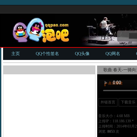
主页
QQ个性签名
QQ头像
QQ网名
歌曲:春天-一骑向北
外链首页
下载音乐
音乐大小：4.68 MB
上传IP：118.186.139.*
上传时间：2014年03月27
浏览:
8053
次