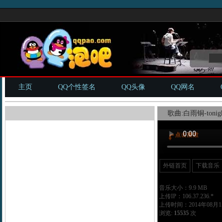
主页
QQ个性签名
QQ头像
QQ网名
歌曲:白雨铜-tonigh
外链首页
下载音乐
音乐大小：9.9 MB
上传IP：106.37.236.*
上传时间：2014年08月15
浏览:
15535
次