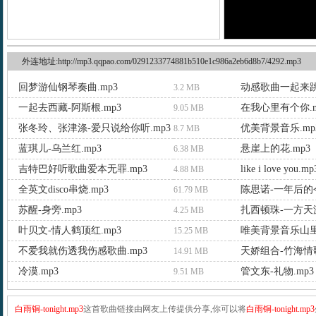
外连地址:http://mp3.qqpao.com/0291233774881b510e1c986a2eb6d8b7/4292.mp3
回梦游仙钢琴奏曲.mp3
动感歌曲一起来跳
3.2 MB
一起去西藏-阿斯根.mp3
在我心里有个你.m
9.05 MB
张冬玲、张津涤-爱只说给你听.mp3
优美背景音乐.mp
8.7 MB
蓝琪儿-乌兰红.mp3
悬崖上的花.mp3
6.38 MB
吉特巴好听歌曲爱本无罪.mp3
like i love you.mp
4.88 MB
全英文disco串烧.mp3
陈思诺-一年后的今
61.79 MB
苏醒-身旁.mp3
扎西顿珠-一方天涯
4.25 MB
叶贝文-情人鹤顶红.mp3
唯美背景音乐山里红
15.25 MB
不爱我就伤透我伤感歌曲.mp3
天娇组合-竹海情歌
14.91 MB
冷漠.mp3
管文东-礼物.mp3
9.51 MB
白雨铜-tonight.mp3
这首歌曲链接由网友上传提供分享,你可以将
白雨铜-tonight.mp3