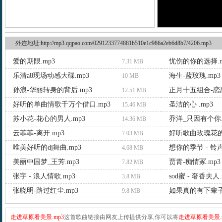
外连地址:http://mp3.qqpao.com/0291233774881b510e1c986a2eb6d8b7/4206.mp3
爱的期限.mp3
忧伤的你的选择.m
7.31 MB
乐清a8现场动感大碟.mp3
海生-蓝玫瑰.mp3
10 MB
孙浪-华丽转身的背后.mp3
正月十五组合-恋恋
12.51 MB
好听的单曲情歌千万个借口.mp3
圣洁的心 .mp3
15.46 MB
苏小花-花心的男人.mp3
乔洋_只因有个你.
14.36 MB
云菲菲-离开.mp3
好听歌曲玫瑰花的
7.03 MB
唯美好听的dj舞曲.mp3
想你的季节 - 铃声
4.68 MB
美丽中国梦_王芳.mp3
贾青-痴情冢.mp3
7.82 MB
张宇 - 浪人情歌.mp3
sod蜜 - 奢香夫人.
3.8 MB
张晓明-路过红尘.mp3
如果真的有下辈子.
9.8 MB
走进草原看美景.mp3
这首歌曲链接由网友上传提供分享,你可以将
走进草原看美景.