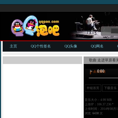
主页
QQ个性签名
QQ头像
QQ网名
歌曲:走进草原看美
外链首页
下载音乐
音乐大小：4.99 MB
上传IP：106.37.236.*
上传时间：2014年08月12
浏览:
6438
次