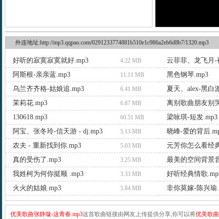
外连地址:http://mp3.qqpao.com/0291233774881b510e1c986a2eb6d8b7/1320.mp3
好听的寂寞寂寞就好.mp3
云菲菲、龙飞月-夜
4.22 MB
阿斯根-亲亲蓝.mp3
黑色钢琴.mp3
11.11 MB
乌兰齐齐格-姑娘追.mp3
夏天、alex-黑白派
6.41 MB
茉莉花.mp3
离别歌曲朋友别哭.
6.87 MB
130618.mp3
梁咏琪-短发.mp3
60.51 MB
阿宝、张冬玲-信天游 - dj.mp3
晓峰-爱的背后.m
5.13 MB
农夫 - 重新找到你.mp3
元芳你怎么看经典
5.03 MB
真的受伤了.mp3
最美的空间背景音
3.25 MB
我姓柯为何你挺顺 .mp3
好听经典情歌.mp
3.33 MB
火火的姑娘.mp3
非你莫嫁-陈兴瑜.
5.84 MB
优美歌曲张静璇-这青春.mp3
这首歌曲链接由网友上传提供分享,你可以将
优美歌曲