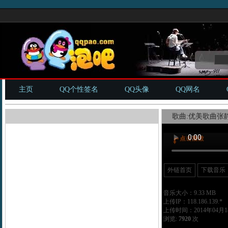
主页
QQ个性签名
QQ头像
QQ网名
歌曲:优美歌曲张静
外链首页
下载音乐
音乐大小：9.33 MB
上传IP：118.186.139.*
上传时间：2014年04月18
浏览:
7920
次