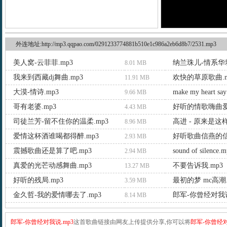
外连地址:http://mp3.qqpao.com/0291233774881b510e1c986a2eb6d8b7/2531.mp3
美人窝-云菲菲.mp3
纳兰珠儿-情系华城
8.01 MB
我来到西藏dj舞曲.mp3
欢快的草原歌曲.m
11.91 MB
大漠-情诗.mp3
make my heart say
9.66 MB
哥有老婆.mp3
好听的情歌嗨曲爱
4.43 MB
司徒兰芳-留不住你的温柔.mp3
高进 - 原来是这样
8.96 MB
爱情这杯酒谁喝都得醉.mp3
好听歌曲信燕的信
2.93 MB
震撼歌曲还是算了吧.mp3
sound of silence.
2.94 MB
真爱的光芒动感舞曲.mp3
不要告诉我.mp3
13.27 MB
好听的残局.mp3
最初的梦 mc高潮.
3.59 MB
金久哲-我的爱情哪去了.mp3
郎军-你曾经对我说
8.14 MB
郎军-你曾经对我说.mp3
这首歌曲链接由网友上传提供分享,你可以将
郎军-你曾经对