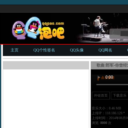
主页
QQ个性签名
QQ头像
QQ网名
歌曲:郎军-你曾经
外链首页
下载音乐
音乐大小：8.46 MB
上传IP：118.186.129.*
上传时间：2014年06月06
浏览:
8000
次