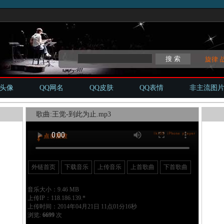
旋律
Q头像
QQ网名
QQ皮肤
QQ表情
非主流图
歌曲:王觉-到此为止.mp3
外链首页
下载音乐
上传音乐
上首歌曲
下首歌曲
音乐大小：9.46 MB
上传IP：118.186.139.*
上传时间：2014年04月21日 11点01分16秒
浏览:
6699
次