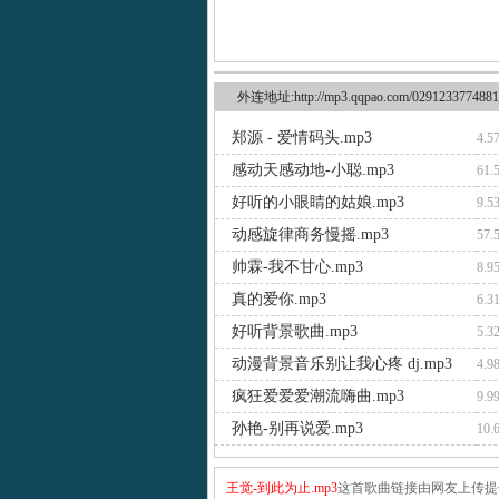
外连地址:http://mp3.qqpao.com/0291233774881
郑源 - 爱情码头.mp3
4.5
感动天感动地-小聪.mp3
61.
好听的小眼睛的姑娘.mp3
9.5
动感旋律商务慢摇.mp3
57.
帅霖-我不甘心.mp3
8.9
真的爱你.mp3
6.3
好听背景歌曲.mp3
5.3
动漫背景音乐别让我心疼 dj.mp3
4.9
疯狂爱爱爱潮流嗨曲.mp3
9.9
孙艳-别再说爱.mp3
10.
王觉-到此为止.mp3
这首歌曲链接由网友上传提