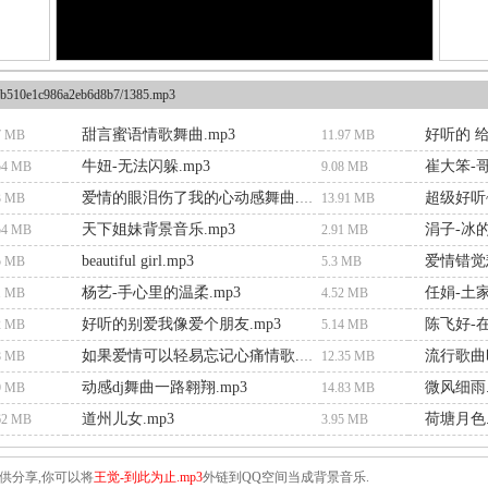
b510e1c986a2eb6d8b7/1385.mp3
甜言蜜语情歌舞曲.mp3
好听的 给
7 MB
11.97 MB
牛妞-无法闪躲.mp3
崔大笨-哥
54 MB
9.08 MB
超级好听
3 MB
爱情的眼泪伤了我的心动感舞曲.mp3
13.91 MB
天下姐妹背景音乐.mp3
涓子-冰的
54 MB
2.91 MB
beautiful girl.mp3
爱情错觉
5 MB
5.3 MB
杨艺-手心里的温柔.mp3
任娟-土家
1 MB
4.52 MB
好听的别爱我像爱个朋友.mp3
2 MB
5.14 MB
流行歌曲
8 MB
如果爱情可以轻易忘记心痛情歌.mp3
12.35 MB
动感dj舞曲一路翱翔.mp3
微风细雨.
9 MB
14.83 MB
道州儿女.mp3
荷塘月色.
62 MB
3.95 MB
供分享,你可以将
王觉-到此为止.mp3
外链到QQ空间当成背景音乐.