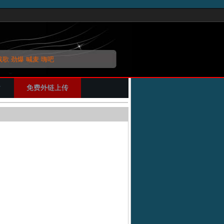
战歌
劲爆
喊麦
嗨吧
片
免费外链上传