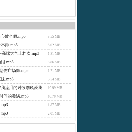
心放个假.mp3
3.55 MB
不帅.mp3
5.02 MB
~高端大气上档次.mp3
1.81 MB
泪.mp3
5.86 MB
悲伤广场舞.mp3
1.71 MB
妹.mp3
6.54 MB
陈飞好-在我流泪的时候别说爱我.mp3
10.99 MB
时间的漩涡.mp3
10.78 MB
mp3
1.87 MB
mp3
2.01 MB