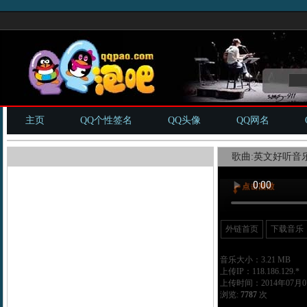
主页
QQ个性签名
QQ头像
QQ网名
歌曲:英文好听音乐_wal
外链首页
下载音乐
音乐大小：3.21 MB
上传IP：118.186.129.*
上传时间：2014年07月07
浏览:
7787
次