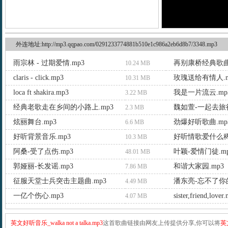
外连地址:http://mp3.qqpao.com/0291233774881b510e1c986a2eb6d8b7/3348.mp3
雨宗林 - 过期爱情.mp3
再别康桥经典歌曲.
10.24 MB
claris - click.mp3
玫瑰送给有情人.m
10.31 MB
loca ft shakira.mp3
我是一片流云.mp
3.22 MB
经典老歌走在乡间的小路上.mp3
魏如萱-一起去旅行
2.3 MB
炫丽舞台.mp3
劲爆好听歌曲.mp
6.6 MB
好听背景音乐.mp3
好听情歌爱什么稀
10.3 MB
阿桑-受了点伤.mp3
叶颖-爱情门徒.m
48.01 MB
郭娅丽-长发谣.mp3
和谐大家园.mp3
7.86 MB
征服天堂士兵突击主题曲.mp3
潘东亮-忘不了你的
4.49 MB
一亿个伤心.mp3
sister,friend,lover
4.07 MB
英文好听音乐_walka not a talka.mp3
这首歌曲链接由网友上传提供分享,你可以将
英文