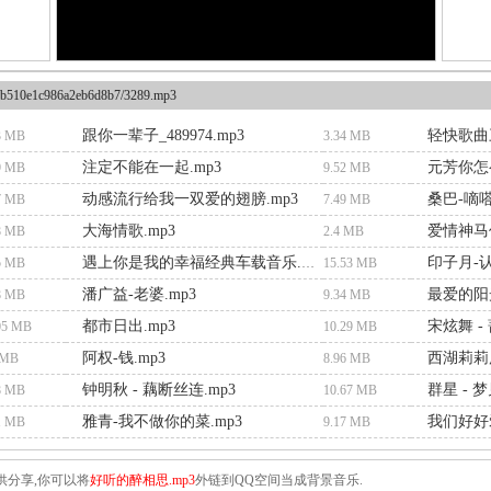
b510e1c986a2eb6d8b7/3289.mp3
跟你一辈子_489974.mp3
轻快歌曲
3 MB
3.34 MB
注定不能在一起.mp3
元芳你怎
9 MB
9.52 MB
动感流行给我一双爱的翅膀.mp3
桑巴-嘀嗒
7 MB
7.49 MB
大海情歌.mp3
爱情神马
8 MB
2.4 MB
印子月-认
5 MB
遇上你是我的幸福经典车载音乐.mp3
15.53 MB
潘广益-老婆.mp3
最爱的阳光
8 MB
9.34 MB
都市日出.mp3
宋炫舞 -
05 MB
10.29 MB
阿权-钱.mp3
西湖莉莉广
 MB
8.96 MB
钟明秋 - 藕断丝连.mp3
群星 - 
8 MB
10.67 MB
雅青-我不做你的菜.mp3
我们好好爱
1 MB
9.17 MB
供分享,你可以将
好听的醉相思.mp3
外链到QQ空间当成背景音乐.