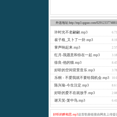
外连地址:http://mp3.qqpao.com/0291233774881
许时光不老翩翩.mp3
6.7
崔子格_又卜了一卦.mp3
8.1
掌声响起来.mp3
2.5
红月-我愿意和你在一起.mp3
3.1
徐良-他的猫.mp3
8.4
好听的空间背景音乐.mp3
3.7
乐桐 - 不爱我就不要给我机会.mp3
10.
陈兴瑜-今生注定.mp3
8.6
好听的爱不在就放手.mp3
2.0
谢天笑-笼中鸟.mp3
6.4
好听的醉相思.mp3
这首歌曲链接由网友上传提