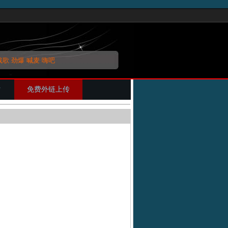
战歌
劲爆
喊麦
嗨吧
片
免费外链上传