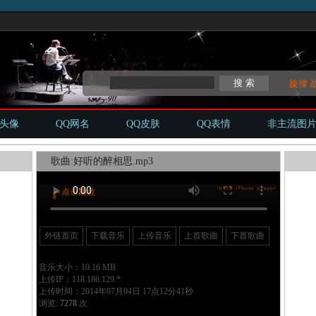
旋律
Q头像
QQ网名
QQ皮肤
QQ表情
非主流图
歌曲:好听的醉相思.mp3
外链首页
下载音乐
上传音乐
上首歌曲
下首歌曲
音乐大小：10.16 MB
上传IP：118.186.129.*
上传时间：2014年07月04日 17点12分41秒
浏览:
7278
次