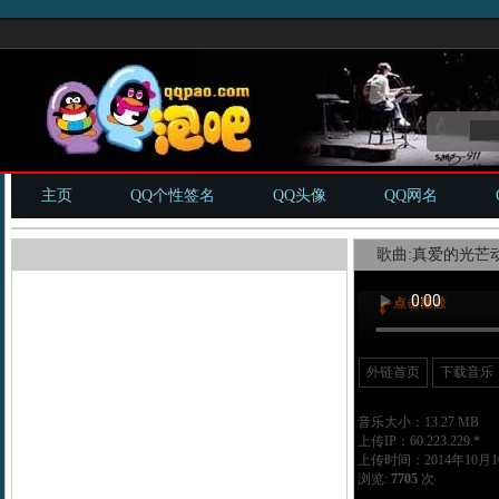
主页
QQ个性签名
QQ头像
QQ网名
歌曲:真爱的光芒动
外链首页
下载音乐
音乐大小：13.27 MB
上传IP：60.223.229.*
上传时间：2014年10月10
浏览:
7705
次