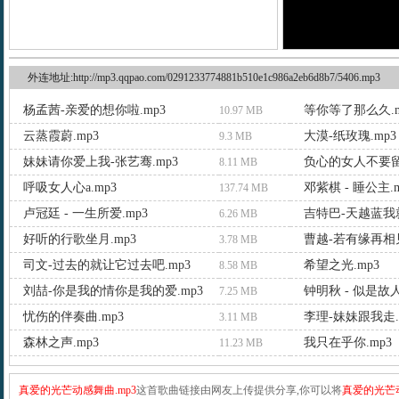
外连地址:http://mp3.qqpao.com/0291233774881b510e1c986a2eb6d8b7/5406.mp3
杨孟茜-亲爱的想你啦.mp3
等你等了那么久.m
10.97 MB
云蒸霞蔚.mp3
大漠-纸玫瑰.mp3
9.3 MB
妹妹请你爱上我-张艺骞.mp3
负心的女人不要留 d
8.11 MB
呼吸女人心a.mp3
邓紫棋 - 睡公主.m
137.74 MB
卢冠廷 - 一生所爱.mp3
吉特巴-天越蓝我就
6.26 MB
好听的行歌坐月.mp3
3.78 MB
司文-过去的就让它过去吧.mp3
希望之光.mp3
8.58 MB
刘喆-你是我的情你是我的爱.mp3
钟明秋 - 似是故人
7.25 MB
忧伤的伴奏曲.mp3
李理-妹妹跟我走.
3.11 MB
森林之声.mp3
我只在乎你.mp3
11.23 MB
真爱的光芒动感舞曲.mp3
这首歌曲链接由网友上传提供分享,你可以将
真爱的光芒动