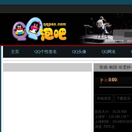
主页
QQ个性签名
QQ头像
QQ网名
歌曲:鲍国 徐雯婷
外链首页
下载音乐
音乐大小：10.26 MB
上传IP：118.186.139.*
上传时间：2014年03月04
浏览:
7175
次