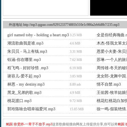
外连地址:http://mp3.qqpao.com/0291233774881b510e1c986a2eb6d8b7/235.mp3
girl named toby - holding a heart.mp3
全是你经典嗨曲.m
3.25 MB
潮流歌曲我是谁.mp3
木杰-怪我太笨太认
4.6 MB
朱贝贝 - 马上有钱.mp3
恩爱小夫妻-朱贝贝
3.31 MB
钰涵-你在哪里.mp3
苏琳-一个人的旅途
7.62 MB
程飞鸣 - 好好珍惜 .mp3
周传雄-冬天的秘密
6.19 MB
谢容儿-爱不起.mp3
龙女郎-龙舞中国.
3.85 MB
林恩 - my destiny.mp3
情不自禁.mp3
8.89 mb
黑龙_兄弟的歌.mp3
王佑茜-牧羊姑娘要
4.9 MB
桃花渡口.mp3
桃花红桃花白加快
9.72 MB
郭玲陈咏合唱幸福爱河.mp3
徐一鸣-假装绝情.
15.85 MB
鲍国 徐雯婷-一辈子不放手.mp3
这首歌曲链接由网友上传提供分享,你可以将
鲍国 