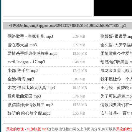
外连地址:http://mp3.qqpao.com/0291233774881b510e1c986a2eb6d8b7/5285.mp3
网络歌手 - 皇家礼炮.mp3
张媛媛-紧紧爱.m
5.39 MB
爱在春天里.mp3
金久哲-大庆幸福谣
3.27 MB
爱情杀手经典伤感舞曲.mp3
柔情歌曲今生爱的
12.69 MB
avril lavigne - 17.mp3
动感dj好听舞曲.m
8.48 MB
枭郡-等千年.mp3
成龙金喜善-dj版
17.42 MB
金池-听海.mp3
我不愿让你一个人.
5.07 MB
木杰-怪我太笨太认真.mp3
王心凌 - 黄昏晓.m
10.12 MB
经典歌曲爱囚.mp3
为了可以起舞.mp
3.76 MB
微信情妹妹情歌舞曲.mp3
情歌我要我们在一
15.53 MB
好听的 给心放个假.mp3
安与骑兵-一百年也
3.55 MB
哭泣的玫瑰 - dj 加快版.mp3
这首歌曲链接由网友上传提供分享,你可以将
哭泣的玫瑰 