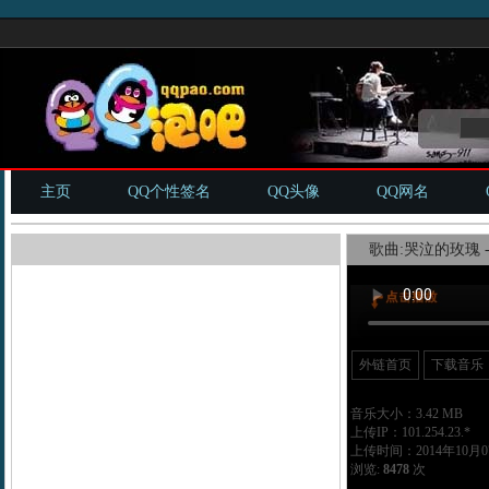
主页
QQ个性签名
QQ头像
QQ网名
歌曲:哭泣的玫瑰 - 
外链首页
下载音乐
音乐大小：3.42 MB
上传IP：101.254.23.*
上传时间：2014年10月07
浏览:
8478
次