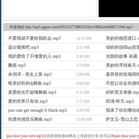
外连地址:http://mp3.qqpao.com/0291233774881b510e1c986a2eb6d8b7/2346.mp3
不爱我就不要给我机会.mp3
美妙的相思渡口.m
14.24 MB
蓝白慢摇吧.mp3
动听的说唱qq背景
3.51 MB
我的爱给了不懂爱的人.mp3
光阴的故事 孙露.
8.46 MB
飘摇.mp3
美妙的寻找春天.m
2.74 MB
余润泽 - 美女上菜.mp3
羞答答的玫瑰唱情
5.09 MB
唯美好听的dj舞曲.mp3
不想让你走伤感情
4.68 MB
真爱的光芒超嗨舞曲.mp3
好听英文单曲.mp
9.32 MB
爱的世界只有你.mp3
郑瑀-昨天.mp3
2.75 MB
just cant get enough ft black.mp3
我来了你在哪动感
4.09 MB
伤透伤感音乐舞曲.mp3
萨文玉-雪山之恋.
15.09 MB
just close your eyes.mp3
这首歌曲链接由网友上传提供分享,你可以将
just close your 