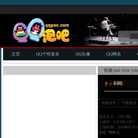
主页
QQ个性签名
QQ头像
QQ网名
歌曲:just close you
外链首页
下载音乐
音乐大小：3.98 MB
上传IP：118.186.129.*
上传时间：2014年05月30
浏览:
7844
次