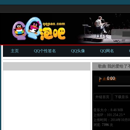
主页
QQ个性签名
QQ头像
QQ网名
歌曲:我的爱给了不
外链首页
下载音乐
音乐大小：8.46 MB
上传IP：101.254.23.*
上传时间：2014年10月07
浏览:
7396
次