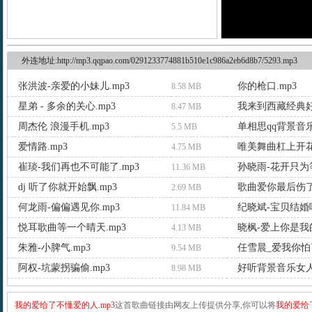
外连地址:http://mp3.qqpao.com/0291233774881b510e1c986a2eb6d8b7/5293.mp3
张洪波-亲爱的小妹儿.mp3
你的枪口.mp3
8.58 MB
星弟 - 多余的关心.mp3
我来到西藏经典好
8.47 MB
周杰伦 浪漫手机.mp3
单相思qq背景音乐
5.5 MB
爱情路.mp3
唯美舞曲杠上开花.
4.75 MB
崔琰-我们再也不可能了.mp3
孙晓雨-花开只为等
11.36 MB
dj 听了你就开始飘.mp3
歌曲爱你最后伤了
2.69 MB
何龙雨-偏偏遇见你.mp3
纪晓斌-宝贝结婚吧
11.84 MB
悦耳歌曲等一个晴天.mp3
晓枫-爱上你是我的
4.13 MB
朱雅-小脾气.mp3
任雪晨_爱我你怕了
9.54 MB
阿权-坑蒙拐骗偷.mp3
好听背景音乐女人
8.98 MB
我的爱给了不懂爱的人.mp3
这首歌曲链接由网友上传提供分享,你可以将
我的爱给了