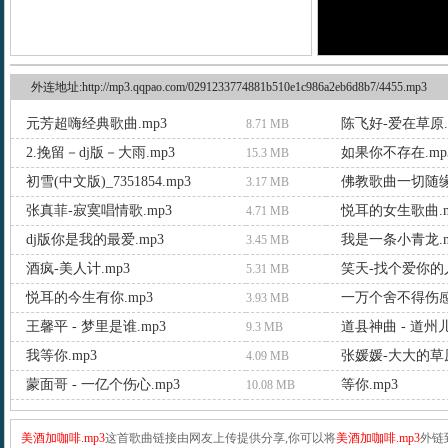
外连地址:http://mp3.qqpao.com/0291233774881b510e1c986a2eb6d8b7/4455.mp3
元芳超嗨经典歌曲.mp3
陈飞好-爱在草原.
8.71 MB
2.挽留－dj版－大雨.mp3
如果你不存在.mp
15.3 MB
初雪(中文版)_7351854.mp3
佛教歌曲一切随缘.
3.17 MB
张真菲-寂寞唱情歌.mp3
悦耳的女生歌曲.m
4.71 MB
dj版你是我的最爱.mp3
我是一条小青龙.m
3.45 MB
酒疯-美人计.mp3
笑天-找个爱你的人
5.31 MB
悦耳的今生有你.mp3
一万个舍不得伤感
3.93 MB
王馨平 - 梦里是谁.mp3
道县神曲 - 道州儿
9.3 MB
我等你.mp3
张媛媛-大大的草原
4.09 MB
蒙面哥 - 一亿个伤心.mp3
等你.mp3
10.08 MB
美酒加咖啡.mp3
这首歌曲链接由网友上传提供分享,你可以将
美酒加咖啡.mp3
外链