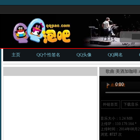
主页
QQ个性签名
QQ头像
QQ网名
歌曲:美酒加咖啡.m
外链首页
下载音乐
音乐大小：1.24 MB
上传IP：110.179.164.*
上传时间：2014年08月25
浏览:
8727
次