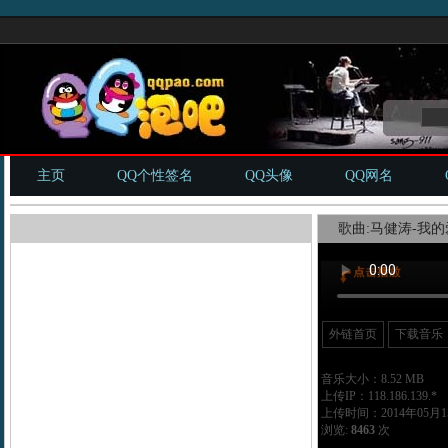
主页
QQ个性签名
QQ头像
QQ网名
歌曲:马健涛-我的
外链首页
下载音乐
音乐大小：8.52 MB
上传IP：118.186.139.*
上传时间：2014年05月15
浏览:
8463
次