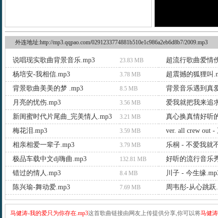
外连地址:http://mp3.qqpao.com/0291233774881b510e1c986a2eb6d8b7/2009.mp3
说唱现实歌曲背景音乐.mp3
超流行歌曲爱情伤
23.83 MB
杨培安-我相信.mp3
超震撼的狐狸叫.m
3.78 MB
背景歌曲美美的梦 .mp3
背景音乐遇到真爱.
8.5 MB
月亮的忧伤.mp3
爱我就把我来追求.
3.56 MB
新闺蜜时代片尾曲_完美情人.mp3
真心换真情好听的
3.21 MB
梅花泪.mp3
ver. all crew ou
3.59 MB
相亲相爱一辈子.mp3
乐桐 - 不爱我就
3.79 MB
极品车载中文dj嗨曲.mp3
好听的流行音乐秀
132.81 MB
错过的情人.mp3
川子 - 今生缘.mp
8.4 MB
陈兴瑜-舞动爱.mp3
周韦彤-从心跳跃.
7.69 MB
马健涛-我的爱只为你存在.mp3
这首歌曲链接由网友上传提供分享,你可以将
马健涛