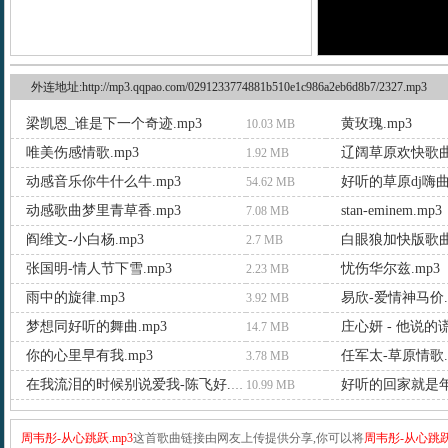
外连地址:http://mp3.qqpao.com/0291233774881b510e1c986a2eb6d8b7/2327.mp3
梁凯恩_谁是下一个奇迹.mp3
黄玫瑰.mp3
10.03 MB
唯美伤感情歌.mp3
辽阔草原欢快歌曲
1.92 MB
动感音乐你牛什么牛.mp3
好听的草原dj嗨曲.
54.62 MB
动感歌曲梦里青草香.mp3
stan-eminem.mp3
7.08 MB
阎维文-小白杨.mp3
白眼狼加快版歌曲.
2.7 MB
张国明-情人节下雪.mp3
忧伤华尔兹.mp3
2.23 MB
雨中的旋律.mp3
易欣-爱情神马价.
3.92 MB
梦想同好听的舞曲.mp3
庄心妍 - 他说的谎
14.7 MB
你的心里早有我.mp3
任军太-草原情歌.
3.78 MB
好听的回家就是年.
在我流泪的时候别说爱我-陈飞好.mp3
10.99 MB
周韦彤-从心跳跃.mp3
这首歌曲链接由网友上传提供分享,你可以将
周韦彤-从心跳跃.