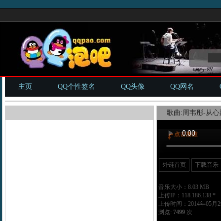
主页
QQ个性签名
QQ头像
QQ网名
歌曲:周韦彤-从心跳
外链首页
下载音乐
音乐大小：8.03 MB
上传IP：118.186.138.*
上传时间：2014年05月29
浏览:
7499
次