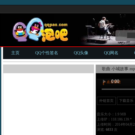
主页
QQ个性签名
QQ头像
QQ网名
歌曲:小城故事.mp
外链首页
下载音乐
音乐大小：1.9 MB
上传IP：118.186.139.*
上传时间：2014年04月28
浏览:
6833
次