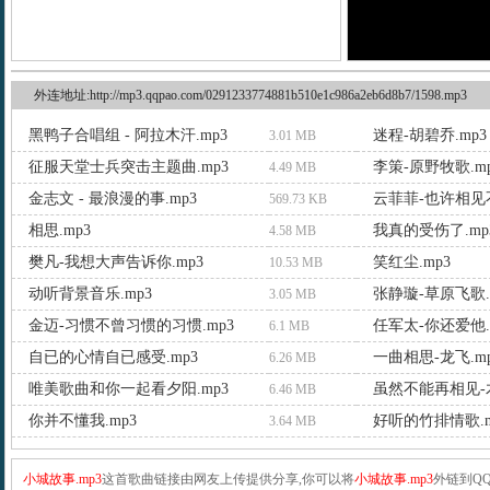
外连地址:http://mp3.qqpao.com/0291233774881b510e1c986a2eb6d8b7/1598.mp3
黑鸭子合唱组 - 阿拉木汗.mp3
迷程-胡碧乔.mp3
3.01 MB
征服天堂士兵突击主题曲.mp3
李策-原野牧歌.m
4.49 MB
金志文 - 最浪漫的事.mp3
云菲菲-也许相见不
569.73 KB
相思.mp3
我真的受伤了.mp
4.58 MB
樊凡-我想大声告诉你.mp3
笑红尘.mp3
10.53 MB
动听背景音乐.mp3
张静璇-草原飞歌.
3.05 MB
金迈-习惯不曾习惯的习惯.mp3
任军太-你还爱他.
6.1 MB
自已的心情自已感受.mp3
一曲相思-龙飞.m
6.26 MB
唯美歌曲和你一起看夕阳.mp3
虽然不能再相见-木
6.46 MB
你并不懂我.mp3
好听的竹排情歌.m
3.64 MB
小城故事.mp3
这首歌曲链接由网友上传提供分享,你可以将
小城故事.mp3
外链到Q