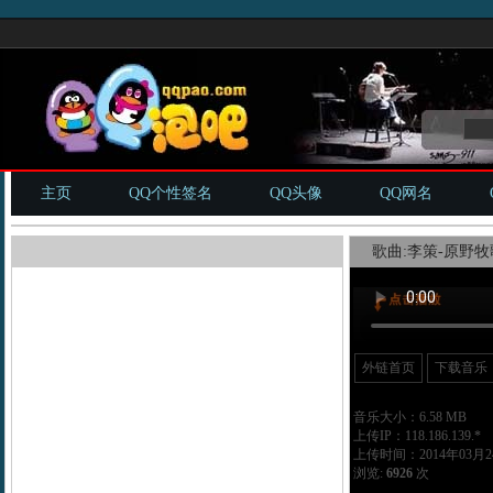
主页
QQ个性签名
QQ头像
QQ网名
歌曲:李策-原野牧歌
外链首页
下载音乐
音乐大小：6.58 MB
上传IP：118.186.139.*
上传时间：2014年03月24
浏览:
6926
次