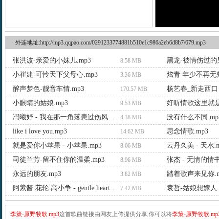
外连地址:http://mp3.qqpao.com/0291233774881b510e1c986a2eb6d8b7/679.mp3
张洪波-亲爱的小妹儿.mp3
黑龙-被情伤过的男
8.58 MB
小崔建-可怜天下父母心.mp3
炫青 年少不再无知
3.36 MB
醉声梦色-靓音车情.mp3
杨艺春_新走西口 -
170.57 MB
小眼睛的姑娘.mp3
好听情歌这里就是
9.53 MB
没有什么不同.mp
冯曦妤 - 我在那一角落患过伤风.mp3
4.38 MB
like i love you.mp3
思念情歌.mp3
14.62 MB
就是爱你小苹果 - 小苹果.mp3
云丹久美 - 天水.m
8.06 MB
司徒兰芳-留不住你的温柔.mp3
张杰 - 无情的情书
8.96 MB
永远的朋友.mp3
踏着歌声来见你.m
3.82 MB
袁哲-姑娘想嫁人.
阿紫酱 花轮 高小争 - gentle heart（温柔心脏）.mp3
7.42 MB
李策-原野牧歌.mp3
这首歌曲链接由网友上传提供分享,你可以将
李策-原野牧歌.mp