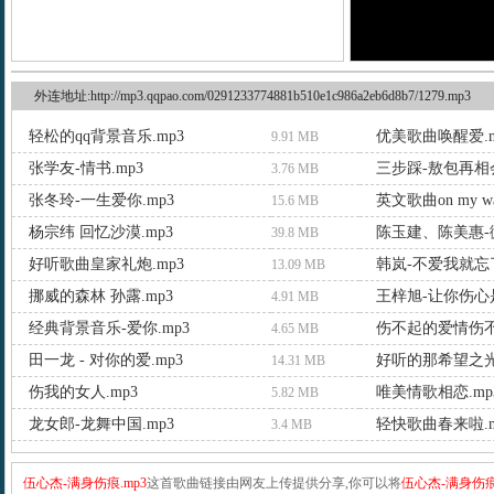
外连地址:http://mp3.qqpao.com/0291233774881b510e1c986a2eb6d8b7/1279.mp3
轻松的qq背景音乐.mp3
优美歌曲唤醒爱.m
9.91 MB
张学友-情书.mp3
三步踩-敖包再相会
3.76 MB
张冬玲-一生爱你.mp3
英文歌曲on my wa
15.6 MB
杨宗纬 回忆沙漠.mp3
陈玉建、陈美惠-微
39.8 MB
好听歌曲皇家礼炮.mp3
韩岚-不爱我就忘了
13.09 MB
挪威的森林 孙露.mp3
王梓旭-让你伤心是
4.91 MB
经典背景音乐-爱你.mp3
伤不起的爱情伤不
4.65 MB
田一龙 - 对你的爱.mp3
好听的那希望之光.
14.31 MB
伤我的女人.mp3
唯美情歌相恋.mp
5.82 MB
龙女郎-龙舞中国.mp3
轻快歌曲春来啦.m
3.4 MB
伍心杰-满身伤痕.mp3
这首歌曲链接由网友上传提供分享,你可以将
伍心杰-满身伤痕.