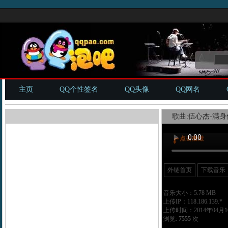
主页
QQ个性签名
QQ头像
QQ网名
歌曲:伍心杰-满身伤
外链首页
下载音乐
音乐大小：5.78 MB
上传IP：118.186.139.*
上传时间：2014年04月16
浏览:
7555
次