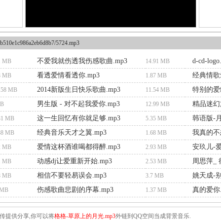
b510e1c986a2eb6d8b7/5724.mp3
不爱我就伤透我伤感歌曲.mp3
d-cd-log
1 MB
14.91 MB
看透爱情看透你.mp3
经典情歌
8 MB
1.87 MB
2014新版生日快乐歌曲.mp3
特别的爱
.58 MB
11.54 MB
男生版 - 对不起我爱你.mp3
精品迷幻
MB
12.99 MB
这一生回忆有你就足够.mp3
韩语版-月
81 MB
5.35 MB
经典音乐天才之翼.mp3
我真的不想
88 MB
1.68 MB
爱情这杯酒谁喝都得醉.mp3
安玖儿-爱
2 MB
2.93 MB
动感dj让爱重新开始.mp3
周思萍_ 
1 MB
2.53 MB
相信不要轻易误会.mp3
姚天成-别
8 MB
3.7 MB
伤感歌曲悲剧的序幕.mp3
真的爱你.
 MB
1.37 MB
传提供分享,你可以将
格格-草原上的月光.mp3
外链到QQ空间当成背景音乐.