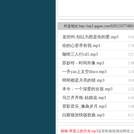
外连地址:http://mp3.qqpao.com/0291233774881
龙玥州-别以为那是你的爱.mp3
9.6
你的心里早有我.mp3
3.7
咖啡三人行cd1.mp3
137
苏妙玲 - 时间肖像.mp3
2 
一齐yao上太空disco.mp3
52.
明明都是月亮的错.mp3
10.
本兮 - 一个深爱的女孩.mp3
3.5
乌兰齐齐格-姑娘追.mp3
6.4
背影音乐_豫曲岁月.mp3
5.6
白眼狼加快版歌曲.mp3
8.2
格格-草原上的月光.mp3
这首歌曲链接由网友上