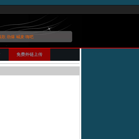
战歌
劲爆
喊麦
嗨吧
片
免费外链上传