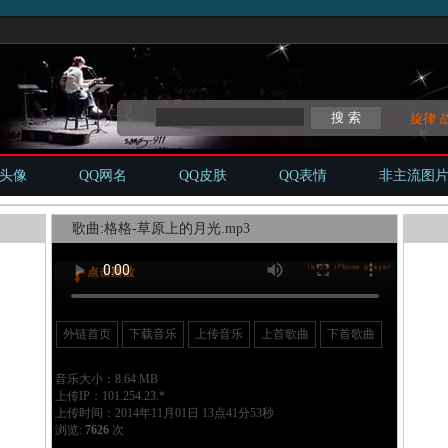
旋律
Q头像
QQ网名
QQ皮肤
QQ表情
非主流图
歌曲:格格-草原上的月光.mp3
外链首页
下载音乐
上传音乐
上首歌曲
下首歌曲
音乐大小：8.64 MB
上传IP：101.254.23.*
上传时间：2014年11月01日 13点41分53秒
浏览:
7626
次