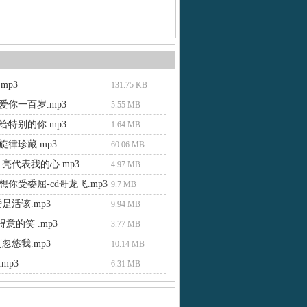
o.mp3
131.75 KB
爱你一百岁.mp3
5.55 MB
给特别的你.mp3
1.64 MB
旋律珍藏.mp3
60.06 MB
亮代表我的心.mp3
4.97 MB
你受委屈-cd哥龙飞.mp3
9.7 MB
是活该.mp3
9.94 MB
得意的笑 .mp3
3.77 MB
忽悠我.mp3
10.14 MB
mp3
6.31 MB