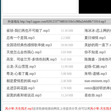
外连地址:http://mp3.qqpao.com/0291233774881b510e1c986a2eb6d8b7/1014.mp3
崔琰-我们再也不可能了.mp3
海冰冰-恋上网的鱼
11.36 MB
总有一个是我.mp3
夏日倾情.mp3
2.2 MB
全国语经典伤感情歌串烧.mp3
美妙的雨一直下.m
59.96 MB
天使怎么会伤我心.mp3
你不知道.mp3
2.03 MB
高安、司徒兰芳-多情伤别离.mp3
陈雅森 - 没啥伤不
9.43 MB
云龙-天山雪莲.mp3
赵烁-忆她.mp3
11.99 MB
尊龙-心着了魔.mp3
朱明-遗憾.mp3
5.99 MB
都是爱情惹的祸.mp3
stan-eminem.mp3
2.46 MB
走进莎莉花园.mp3
remix版好听的单
3.78 MB
寂寞的夜和谁说话.mp3
喜欢你.mp3
11.24 MB
风小筝-天生我才.mp3
这首歌曲链接由网友上传提供分享,你可以将
风小筝-天生我才.