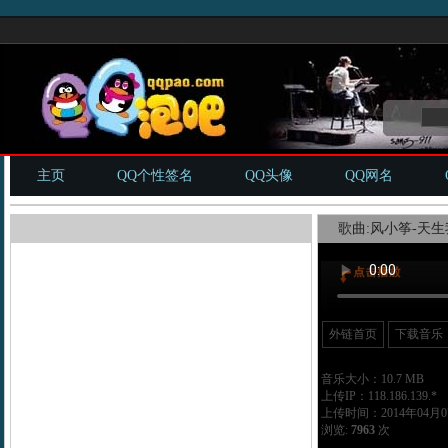
主页
QQ个性签名
QQ头像
QQ网名
歌曲:风小筝-天生我
外链首页
下载音乐
音乐大小：10.7 MB
上传IP：118.186.139.*
上传时间：2014年04月07
浏览:
7963
次