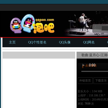
主页
QQ个性签名
QQ头像
QQ网名
歌曲:蓝月心-江湖令
外链首页
下载音乐
音乐大小：3.94 MB
上传IP：118.186.139.*
上传时间：2014年03月28
浏览:
7939
次