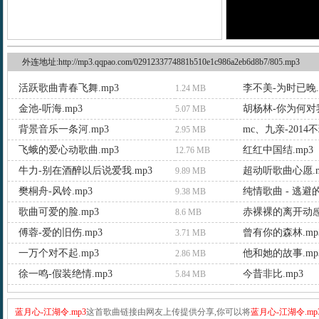
外连地址:http://mp3.qqpao.com/0291233774881b510e1c986a2eb6d8b7/805.mp3
活跃歌曲青春飞舞.mp3
李不美-为时已晚.
1.24 MB
金池-听海.mp3
胡杨林-你为何对我
5.07 MB
背景音乐一条河.mp3
mc、九亲-2014
2.95 MB
飞蛾的爱心动歌曲.mp3
红红中国结.mp3
12.76 MB
牛力-别在酒醉以后说爱我.mp3
超动听歌曲心愿.m
9.89 MB
樊桐舟-风铃.mp3
纯情歌曲 - 逃避的
9.38 MB
歌曲可爱的脸.mp3
赤裸裸的离开动感d
8.6 MB
傅蓉-爱的旧伤.mp3
曾有你的森林.mp
3.71 MB
一万个对不起.mp3
他和她的故事.mp
2.86 MB
徐一鸣-假装绝情.mp3
今昔非比.mp3
5.84 MB
蓝月心-江湖令.mp3
这首歌曲链接由网友上传提供分享,你可以将
蓝月心-江湖令.mp